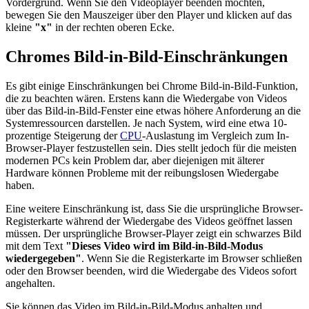
Vordergrund. Wenn Sie den Videoplayer beenden möchten,
bewegen Sie den Mauszeiger über den Player und klicken auf das
kleine
"x"
in der rechten oberen Ecke.
Chromes Bild-in-Bild-Einschränkungen
Es gibt einige Einschränkungen bei Chrome Bild-in-Bild-Funktion,
die zu beachten wären. Erstens kann die Wiedergabe von Videos
über das Bild-in-Bild-Fenster eine etwas höhere Anforderung an die
Systemressourcen darstellen. Je nach System, wird eine etwa 10-
prozentige Steigerung der
CPU
-Auslastung im Vergleich zum In-
Browser-Player festzustellen sein. Dies stellt jedoch für die meisten
modernen PCs kein Problem dar, aber diejenigen mit älterer
Hardware können Probleme mit der reibungslosen Wiedergabe
haben.
Eine weitere Einschränkung ist, dass Sie die ursprüngliche Browser-
Registerkarte während der Wiedergabe des Videos geöffnet lassen
müssen. Der ursprüngliche Browser-Player zeigt ein schwarzes Bild
mit dem Text
"Dieses Video wird im Bild-in-Bild-Modus
wiedergegeben"
. Wenn Sie die Registerkarte im Browser schließen
oder den Browser beenden, wird die Wiedergabe des Videos sofort
angehalten.
Sie können das Video im Bild-in-Bild-Modus anhalten und