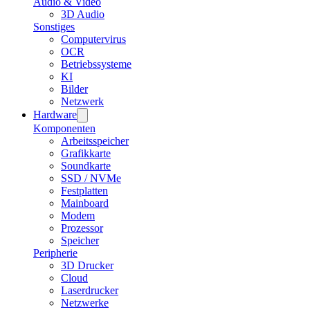
Audio & Video
3D Audio
Sonstiges
Computervirus
OCR
Betriebssysteme
KI
Bilder
Netzwerk
Hardware
Komponenten
Arbeitsspeicher
Grafikkarte
Soundkarte
SSD / NVMe
Festplatten
Mainboard
Modem
Prozessor
Speicher
Peripherie
3D Drucker
Cloud
Laserdrucker
Netzwerke