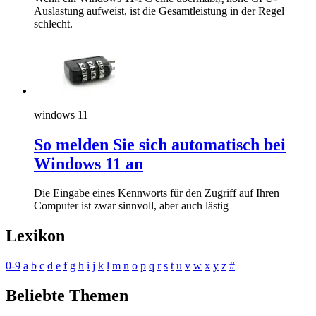
Auslastung aufweist, ist die Gesamtleistung in der Regel
schlecht.
windows 11
So melden Sie sich automatisch bei
Windows 11 an
Die Eingabe eines Kennworts für den Zugriff auf Ihren
Computer ist zwar sinnvoll, aber auch lästig
Lexikon
0-9
a
b
c
d
e
f
g
h
i
j
k
l
m
n
o
p
q
r
s
t
u
v
w
x
y
z
#
Beliebte Themen