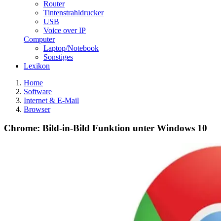
Router
Tintenstrahldrucker
USB
Voice over IP
Computer
Laptop/Notebook
Sonstiges
Lexikon
Home
Software
Internet & E-Mail
Browser
Chrome: Bild-in-Bild Funktion unter Windows 10