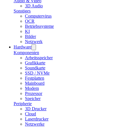
Audio & Video
3D Audio
Sonstiges
Computervirus
OCR
Betriebssysteme
KI
Bilder
Netzwerk
Hardware
Komponenten
Arbeitsspeicher
Grafikkarte
Soundkarte
SSD / NVMe
Festplatten
Mainboard
Modem
Prozessor
Speicher
Peripherie
3D Drucker
Cloud
Laserdrucker
Netzwerke