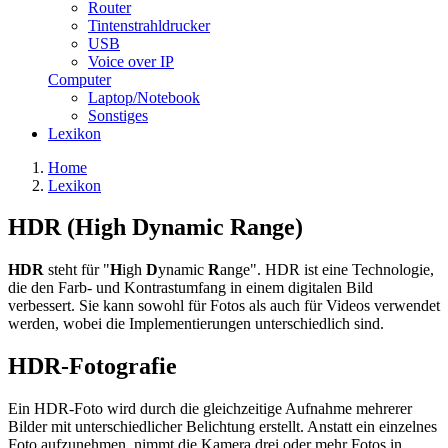
Router
Tintenstrahldrucker
USB
Voice over IP
Computer
Laptop/Notebook
Sonstiges
Lexikon
Home
Lexikon
HDR (High Dynamic Range)
HDR
steht für "
H
igh
D
ynamic
R
ange". HDR ist eine Technologie,
die den Farb- und Kontrastumfang in einem digitalen Bild
verbessert. Sie kann sowohl für Fotos als auch für Videos verwendet
werden, wobei die Implementierungen unterschiedlich sind.
HDR-Fotografie
Ein HDR-Foto wird durch die gleichzeitige Aufnahme mehrerer
Bilder mit unterschiedlicher Belichtung erstellt. Anstatt ein einzelnes
Foto aufzunehmen, nimmt die Kamera drei oder mehr Fotos in