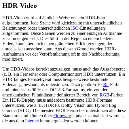
HDR-Video
HDR-Video wird auf ähnliche Weise wie ein HDR-Foto
aufgenommen. Jede Szene wird gleichzeitig mit unterschiedlichen
Belichtungen (oder unterschiedlichen
ISO
-Einstellungen)
aufgenommen. Diese Szenen werden zu einer einzigen Aufnahme
zusammengemischt. Dies führt in der Regel zu einem helleren
Video, kann aber auch einen gräulichen Effekt erzeugen, der
unrealistisch aussehen kann. Aus diesem Grund werden HDR-
Aufnahmen vor der Veröffentlichung oft in der Nachbearbeitung
modifiziert.
Um HDR-Videos korrekt anzuzeigen, muss auch das Ausgabegerät
(z. B. ein Fernseher oder Computermonitor) HDR unterstützen. Ein
HDR-fähiges Fernsehgerät muss beispielsweise bestimmte
Videoausgabestandards unterstützen. Dazu gehören 10-
Bit
-Farben
und mindestens 90 % des DCI-P3-Farbraums, ein von der
amerikanischen Filmindustrie definierter Bereich von
RGB
-Farben.
Ein HDR-Display muss außerdem bestimmte HDR-Formate
unterstützen, wie z. B. HDR10, Dolby Vision und Hybrid Log
Gamma (HLG). Die meisten HDR-Fernseher unterstützen alle diese
Standards und können über
Firmware
-Updates aktualisiert werden,
die aus dem
Internet
heruntergeladen werden können.