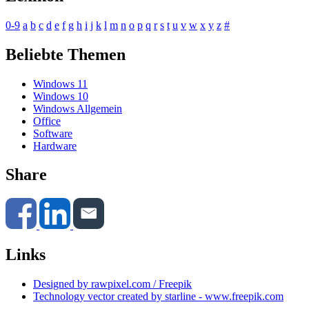
0-9
a
b
c
d
e
f
g
h
i
j
k
l
m
n
o
p
q
r
s
t
u
v
w
x
y
z
#
Beliebte Themen
Windows 11
Windows 10
Windows Allgemein
Office
Software
Hardware
Share
Links
Designed by rawpixel.com / Freepik
Technology vector created by starline - www.freepik.com