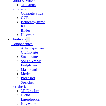
Audio & Video
3D Audio
Sonstiges
Computervirus
OCR
Betriebssysteme
KI
Bilder
Netzwerk
Hardware
Komponenten
Arbeitsspeicher
Grafikkarte
Soundkarte
SSD / NVMe
Festplatten
Mainboard
Modem
Prozessor
Speicher
Peripherie
3D Drucker
Cloud
Laserdrucker
Netzwerke