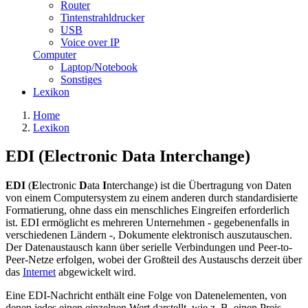
Router
Tintenstrahldrucker
USB
Voice over IP
Computer
Laptop/Notebook
Sonstiges
Lexikon
Home
Lexikon
EDI (Electronic Data Interchange)
EDI
(
E
lectronic
D
ata
I
nterchange) ist die Übertragung von Daten
von einem Computersystem zu einem anderen durch standardisierte
Formatierung, ohne dass ein menschliches Eingreifen erforderlich
ist. EDI ermöglicht es mehreren Unternehmen - gegebenenfalls in
verschiedenen Ländern -, Dokumente elektronisch auszutauschen.
Der Datenaustausch kann über serielle Verbindungen und Peer-to-
Peer-Netze erfolgen, wobei der Großteil des Austauschs derzeit über
das
Internet
abgewickelt wird.
Eine EDI-Nachricht enthält eine Folge von Datenelementen, von
denen jedes einen einzelnen Wert darstellt, wie z. B. einen Preis,