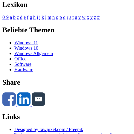
Lexikon
0-9
a
b
c
d
e
f
g
h
i
j
k
l
m
n
o
p
q
r
s
t
u
v
w
x
y
z
#
Beliebte Themen
Windows 11
Windows 10
Windows Allgemein
Office
Software
Hardware
Share
Links
Designed by rawpixel.com / Freepik