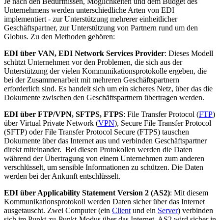
Je nach den Bedürfnissen, Möglichkeiten und dem Budget des
Unternehmens werden unterschiedliche Arten von EDI
implementiert - zur Unterstützung mehrerer einheitlicher
Geschäftspartner, zur Unterstützung von Partnern rund um den
Globus. Zu den Methoden gehören:
EDI über VAN, EDI Network Services Provider
: Dieses Modell
schützt Unternehmen vor den Problemen, die sich aus der
Unterstützung der vielen Kommunikationsprotokolle ergeben, die
bei der Zusammenarbeit mit mehreren Geschäftspartnern
erforderlich sind. Es handelt sich um ein sicheres Netz, über das die
Dokumente zwischen den Geschäftspartnern übertragen werden.
EDI über FTP/VPN, SFTPS, FTPS
: File Transfer Protocol (
FTP
)
über Virtual Private Network (
VPN
), Secure File Transfer Protocol
(SFTP) oder File Transfer Protocol Secure (FTPS) tauschen
Dokumente über das Internet aus und verbinden Geschäftspartner
direkt miteinander. Bei diesen Protokollen werden die Daten
während der Übertragung von einem Unternehmen zum anderen
verschlüsselt, um sensible Informationen zu schützen. Die Daten
werden bei der Ankunft entschlüsselt.
EDI über Applicability Statement Version 2 (AS2)
: Mit diesem
Kommunikationsprotokoll werden Daten sicher über das Internet
ausgetauscht. Zwei Computer (ein
Client
und ein
Server
) verbinden
sich im Punkt-zu-Punkt-Modus über das Internet. AS2 wird sicher in