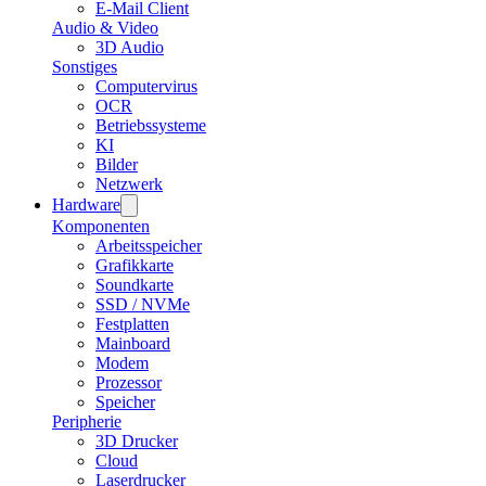
E-Mail Client
Audio & Video
3D Audio
Sonstiges
Computervirus
OCR
Betriebssysteme
KI
Bilder
Netzwerk
Hardware
Komponenten
Arbeitsspeicher
Grafikkarte
Soundkarte
SSD / NVMe
Festplatten
Mainboard
Modem
Prozessor
Speicher
Peripherie
3D Drucker
Cloud
Laserdrucker