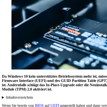
Da Windows 10 kein unterstütztes Betriebssystem mehr ist, müss
Firmware Interface (UEFI) und des GUID Partition Table (GPT)-L
ist. Andernfalls schlägt das In-Place-Upgrade oder die Neuinst
Module (TPM) 2.0 aktiviert ist.
Inhaltsverzeichnis
Wenn Sie bereits von
BIOS
auf
UEFI
umgestellt haben und dann ver