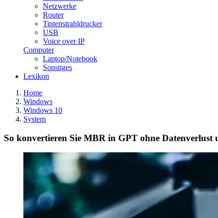
Netzwerke
Router
Tintenstrahldrucker
USB
Voice over IP
Computer
Laptop/Notebook
Sonstiges
Lexikon
Home
Windows
Windows 10
System
So konvertieren Sie MBR in GPT ohne Datenverlust