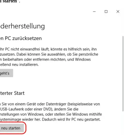
u starten
".