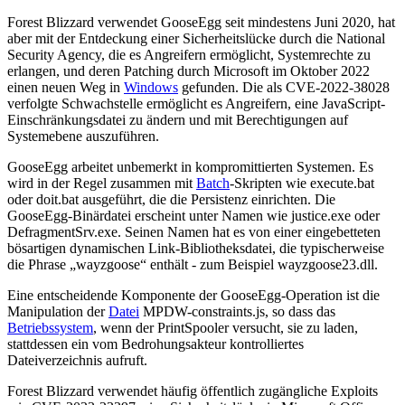
Forest Blizzard verwendet GooseEgg seit mindestens Juni 2020, hat
aber mit der Entdeckung einer Sicherheitslücke durch die National
Security Agency, die es Angreifern ermöglicht, Systemrechte zu
erlangen, und deren Patching durch Microsoft im Oktober 2022
einen neuen Weg in
Windows
gefunden. Die als CVE-2022-38028
verfolgte Schwachstelle ermöglicht es Angreifern, eine JavaScript-
Einschränkungsdatei zu ändern und mit Berechtigungen auf
Systemebene auszuführen.
GooseEgg arbeitet unbemerkt in kompromittierten Systemen. Es
wird in der Regel zusammen mit
Batch
-Skripten wie execute.bat
oder doit.bat ausgeführt, die die Persistenz einrichten. Die
GooseEgg-Binärdatei erscheint unter Namen wie justice.exe oder
DefragmentSrv.exe. Seinen Namen hat es von einer eingebetteten
bösartigen dynamischen Link-Bibliotheksdatei, die typischerweise
die Phrase „wayzgoose“ enthält - zum Beispiel wayzgoose23.dll.
Eine entscheidende Komponente der GooseEgg-Operation ist die
Manipulation der
Datei
MPDW-constraints.js, so dass das
Betriebssystem
, wenn der PrintSpooler versucht, sie zu laden,
stattdessen ein vom Bedrohungsakteur kontrolliertes
Dateiverzeichnis aufruft.
Forest Blizzard verwendet häufig öffentlich zugängliche Exploits