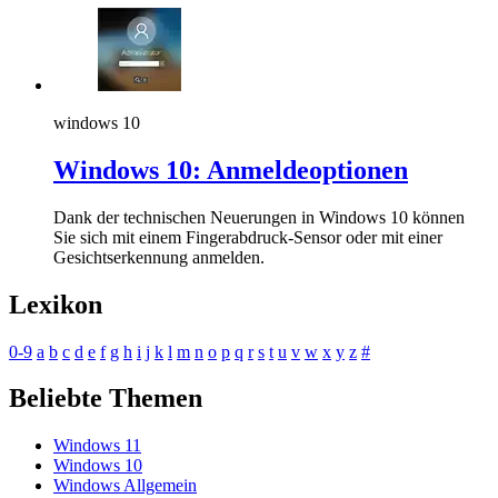
windows 10
Windows 10: Anmeldeoptionen
Dank der technischen Neuerungen in Windows 10 können
Sie sich mit einem Fingerabdruck-Sensor oder mit einer
Gesichtserkennung anmelden.
Lexikon
0-9
a
b
c
d
e
f
g
h
i
j
k
l
m
n
o
p
q
r
s
t
u
v
w
x
y
z
#
Beliebte Themen
Windows 11
Windows 10
Windows Allgemein