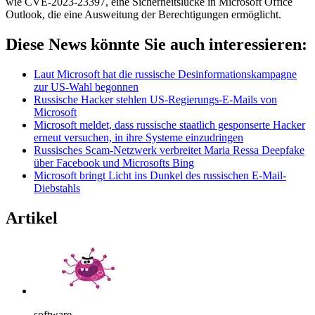
wie CVE-2023-23397, eine Sicherheitslücke in Microsoft Office
Outlook, die eine Ausweitung der Berechtigungen ermöglicht.
Diese News könnte Sie auch interessieren:
Laut Microsoft hat die russische Desinformationskampagne
zur US-Wahl begonnen
Russische Hacker stehlen US-Regierungs-E-Mails von
Microsoft
Microsoft meldet, dass russische staatlich gesponserte Hacker
erneut versuchen, in ihre Systeme einzudringen
Russisches Scam-Netzwerk verbreitet Maria Ressa Deepfake
über Facebook und Microsofts Bing
Microsoft bringt Licht ins Dunkel des russischen E-Mail-
Diebstahls
Artikel
software