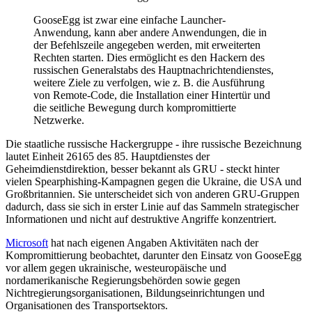
GooseEgg ist zwar eine einfache Launcher-
Anwendung, kann aber andere Anwendungen, die in
der Befehlszeile angegeben werden, mit erweiterten
Rechten starten. Dies ermöglicht es den Hackern des
russischen Generalstabs des Hauptnachrichtendienstes,
weitere Ziele zu verfolgen, wie z. B. die Ausführung
von Remote-Code, die Installation einer Hintertür und
die seitliche Bewegung durch kompromittierte
Netzwerke.
Die staatliche russische Hackergruppe - ihre russische Bezeichnung
lautet Einheit 26165 des 85. Hauptdienstes der
Geheimdienstdirektion, besser bekannt als GRU - steckt hinter
vielen Spearphishing-Kampagnen gegen die Ukraine, die USA und
Großbritannien. Sie unterscheidet sich von anderen GRU-Gruppen
dadurch, dass sie sich in erster Linie auf das Sammeln strategischer
Informationen und nicht auf destruktive Angriffe konzentriert.
Microsoft
hat nach eigenen Angaben Aktivitäten nach der
Kompromittierung beobachtet, darunter den Einsatz von GooseEgg
vor allem gegen ukrainische, westeuropäische und
nordamerikanische Regierungsbehörden sowie gegen
Nichtregierungsorganisationen, Bildungseinrichtungen und
Organisationen des Transportsektors.