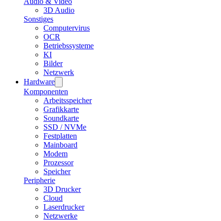
Audio & Video
3D Audio
Sonstiges
Computervirus
OCR
Betriebssysteme
KI
Bilder
Netzwerk
Hardware
Komponenten
Arbeitsspeicher
Grafikkarte
Soundkarte
SSD / NVMe
Festplatten
Mainboard
Modem
Prozessor
Speicher
Peripherie
3D Drucker
Cloud
Laserdrucker
Netzwerke