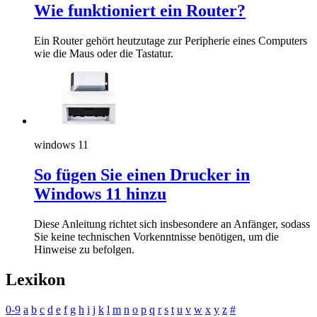
Wie funktioniert ein Router?
Ein Router gehört heutzutage zur Peripherie eines Computers
wie die Maus oder die Tastatur.
windows 11
So fügen Sie einen Drucker in
Windows 11 hinzu
Diese Anleitung richtet sich insbesondere an Anfänger, sodass
Sie keine technischen Vorkenntnisse benötigen, um die
Hinweise zu befolgen.
Lexikon
0-9
a
b
c
d
e
f
g
h
i
j
k
l
m
n
o
p
q
r
s
t
u
v
w
x
y
z
#