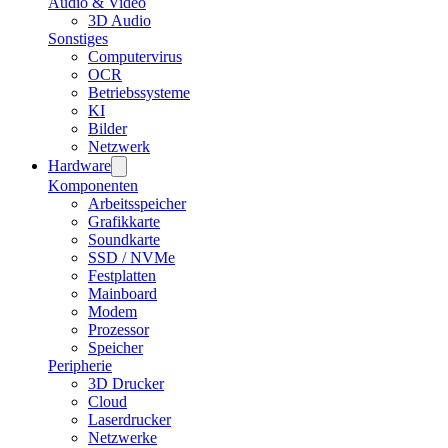
Audio & Video
3D Audio
Sonstiges
Computervirus
OCR
Betriebssysteme
KI
Bilder
Netzwerk
Hardware
Komponenten
Arbeitsspeicher
Grafikkarte
Soundkarte
SSD / NVMe
Festplatten
Mainboard
Modem
Prozessor
Speicher
Peripherie
3D Drucker
Cloud
Laserdrucker
Netzwerke