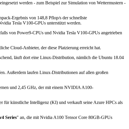
eingesetzt werden - zum Beispiel zur Simulation von Wettermustern -
ack-Ergebnis von 148,8 Pflop/s der schnellste
 Nvidia Tesla V100-GPUs unterstützt werden.
ebenfalls von Power9-CPUs und Nvidia Tesla V100-GPUs angetrieben
liche Cloud-Anbieter, der diese Platzierung erreicht hat.
chend, läuft dort eine Linux-Distribution, nämlich die Ubuntu 18.04
en. Außerdem laufen Linux-Distributionen auf allen großen
8 Kernen und 2,45 GHz, der mit einem NVIDIA A100-
 für künstliche Intelligenz (KI) und verkauft seine Azure HPCs als
4 Series
" an, die mit Nvidia A100 Tensor Core 80GB-GPUs