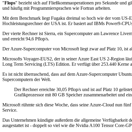
"
Flops
" bezieht sich auf Fließkommaoperationen pro Sekunde und gib
und häufig mit Programmiersprachen wie Fortran arbeiten.
Mit dem Benchmark liegt Fugaku dreimal so hoch wie der vom US-Ene
Hochleistungsrechner der USA ist. Er basiert auf IBMs Power9-CPUs
Der vierte Rechner ist Sierra, ein Supercomputer am Lawrence Live
und erreicht 94,6 Pflop/s.
Der Azure-Supercomputer von Microsoft liegt zwar auf Platz 10, ist ab
Microsofts Voyager-EUS2, der in seiner Azure East US 2-Region läuft
Long Term Servicing (LTS) Edition. Er verfügt über 253.440 Kerne 
Es ist nicht überraschend, dass auf dem Azure-Supercomputer Ubuntu
Supercomputern der Welt.
Der Rechner erreichte 30,05 Pflop/s und ist auf Platz 10 gel
Grafikprozessor mit 80 GB Speicher zusammenarbeitet und ei
Microsoft rühmte sich diese Woche, dass seine Azure-Cloud nun fünf 
Service.
Das Unternehmen kündigte außerdem die allgemeine Verfügbarkeit d
ausgestattet ist - doppelt so viel wie die Nvidia A100 Tensor Core-G