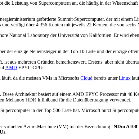
t die Leistung von Supercomputern an, die häufig in der Wissenschaft 
rgieministerium geförderte Summit-Supercomputer, der mit einem Linp
 und verfügt über 4.356 Knoten mit jeweils 22 Kernen, die von sechs
rmore National Laboratory der Universität von Kalifornien. Er wird 
er der einzige Neueinsteiger in der Top-10-Liste und der einzige öffent
, ist aus mehreren Gründen bemerkenswert. Erstens, aber nicht überras
auf
AMD
EPYC CPUs.
 läuft, da die meisten VMs in Microsofts
Cloud
bereits unter
Linux
lauf
istet. Diese Architektur basiert auf einem AMD EPYC-Prozessor mit 4
nen Mellanox HDR Infiniband für die Datenübertragung verwendet.
Supercomputer in der Top-500-Liste hat. Microsoft nutzt Supercomputer
er virtuellen Azure-Maschine (VM) mit der Bezeichnung "
NDm A100 v
PUs.