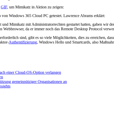
s
GIF
, um Mimikatz in Aktion zu zeigen:
to von Windows 365 Cloud PC getestet. Lawrence Abrams erklärt:
und Mimikatz mit Administratorrechten gestartet hatten, gaben wir de
 den Webbrowser, da er immer noch das Remote Desktop Protocol verwe
forderlich sind, gibt es so viele Möglichkeiten, dies zu erreichen, da
aktor-
Authentifizierung
, Windows Hello und Smartcards, also Maßnahm
ach einer Cloud-OS-Option verlangen
en
ützung gemeinnütziger Organisationen an
nsights