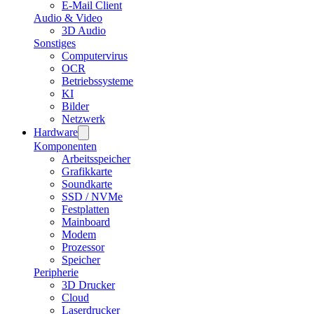
E-Mail Client
Audio & Video
3D Audio
Sonstiges
Computervirus
OCR
Betriebssysteme
KI
Bilder
Netzwerk
Hardware
Komponenten
Arbeitsspeicher
Grafikkarte
Soundkarte
SSD / NVMe
Festplatten
Mainboard
Modem
Prozessor
Speicher
Peripherie
3D Drucker
Cloud
Laserdrucker