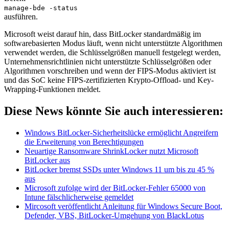
manage-bde -status
ausführen.
Microsoft weist darauf hin, dass BitLocker standardmäßig im
softwarebasierten Modus läuft, wenn nicht unterstützte Algorithmen
verwendet werden, die Schlüsselgrößen manuell festgelegt werden,
Unternehmensrichtlinien nicht unterstützte Schlüsselgrößen oder
Algorithmen vorschreiben und wenn der FIPS-Modus aktiviert ist
und das SoC keine FIPS-zertifizierten Krypto-Offload- und Key-
Wrapping-Funktionen meldet.
Diese News könnte Sie auch interessieren:
Windows BitLocker-Sicherheitslücke ermöglicht Angreifern
die Erweiterung von Berechtigungen
Neuartige Ransomware ShrinkLocker nutzt Microsoft
BitLocker aus
BitLocker bremst SSDs unter Windows 11 um bis zu 45 %
aus
Microsoft zufolge wird der BitLocker-Fehler 65000 von
Intune fälschlicherweise gemeldet
Mircosoft veröffentlicht Anleitung für Windows Secure Boot,
Defender, VBS, BitLocker-Umgehung von BlackLotus