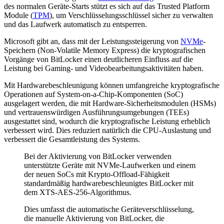
des normalen Geräte-Starts stützt es sich auf das Trusted Platform
Module (
TPM
), um Verschlüsselungsschlüssel sicher zu verwalten
und das Laufwerk automatisch zu entsperren.
Microsoft gibt an, dass mit der Leistungssteigerung von
NVMe
-
Speichern (Non-Volatile Memory Express) die kryptografischen
Vorgänge von BitLocker einen deutlicheren Einfluss auf die
Leistung bei Gaming- und Videobearbeitungsaktivitäten haben.
Mit Hardwarebeschleunigung können umfangreiche kryptografische
Operationen auf System-on-a-Chip-Komponenten (SoC)
ausgelagert werden, die mit Hardware-Sicherheitsmodulen (HSMs)
und vertrauenswürdigen Ausführungsumgebungen (TEEs)
ausgestattet sind, wodurch die kryptografische Leistung erheblich
verbessert wird. Dies reduziert natürlich die CPU-Auslastung und
verbessert die Gesamtleistung des Systems.
Bei der Aktivierung von BitLocker verwenden
unterstützte Geräte mit NVMe-Laufwerken und einem
der neuen SoCs mit Krypto-Offload-Fähigkeit
standardmäßig hardwarebeschleunigtes BitLocker mit
dem XTS-AES-256-Algorithmus.
Dies umfasst die automatische Geräteverschlüsselung,
die manuelle Aktivierung von BitLocker, die