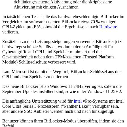
richtliniengesteuerte Aktivierung oder die skriptbasierte
Aktivierung mit einigen Ausnahmen.
In tatsächlichen Tests hatte das hardwarebeschleunigte BitLocker im
Vergleich zum softwarebasierten BitLocker etwa 70 % weniger
CPU-Zyklen pro E/A, obwohl die Ergebnisse je nach
Hardware
variieren.
Zusätzlich zu den Leistungssteigerungen verwendet BitLocker jetzt
hardwaregeschützte Schlüssel, wodurch deren Anfälligkeit für
Cyberangriffe auf CPU und Speicher minimiert und die
Gesamtsicherheit neben dem TPM-basierten (Trusted Platform
Module) Schlüsselschutz verbessert wird.
Laut Microsoft ist damit der Weg frei, BitLocker-Schlüssel aus der
CPU und dem Speicher zu entfernen.
Das neue BitLocker ist ab Windows 11 24H2 verfügbar, sofern die
September-Updates installiert sind, sowie unter Windows 11 25H2.
Die anfängliche Unterstützung wird für
Intel
vPro-Systeme mit Intel
Core Ultra Series 3-Prozessoren ("Panther Lake") verfügbar sein,
aber andere SoC-Anbieter werden nach und nach hinzugefügt.
Benutzer können ihren BitLocker-Modus überprüfen, indem sie den
Befehl