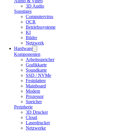
Audio & Video
3D Audio
Sonstiges
Computervirus
OCR
Betriebssysteme
KI
Bilder
Netzwerk
Hardware
Komponenten
Arbeitsspeicher
Grafikkarte
Soundkarte
SSD / NVMe
Festplatten
Mainboard
Modem
Prozessor
Speicher
Peripherie
3D Drucker
Cloud
Laserdrucker
Netzwerke