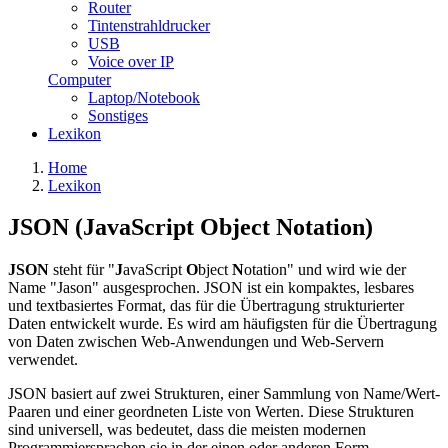
Router
Tintenstrahldrucker
USB
Voice over IP
Computer
Laptop/Notebook
Sonstiges
Lexikon
Home
Lexikon
JSON (JavaScript Object Notation)
JSON
steht für "
J
avaScript
O
bject
N
otation" und wird wie der
Name "Jason" ausgesprochen. JSON ist ein kompaktes, lesbares
und textbasiertes Format, das für die Übertragung strukturierter
Daten entwickelt wurde. Es wird am häufigsten für die Übertragung
von Daten zwischen Web-Anwendungen und Web-Servern
verwendet.
JSON basiert auf zwei Strukturen, einer Sammlung von Name/Wert-
Paaren und einer geordneten Liste von Werten. Diese Strukturen
sind universell, was bedeutet, dass die meisten modernen
Programmiersprachen sie in der einen oder anderen Form