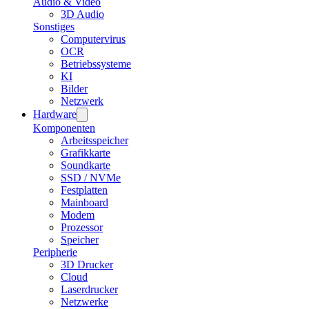
Audio & Video
3D Audio
Sonstiges
Computervirus
OCR
Betriebssysteme
KI
Bilder
Netzwerk
Hardware
Komponenten
Arbeitsspeicher
Grafikkarte
Soundkarte
SSD / NVMe
Festplatten
Mainboard
Modem
Prozessor
Speicher
Peripherie
3D Drucker
Cloud
Laserdrucker
Netzwerke