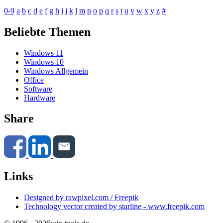
0-9
a
b
c
d
e
f
g
h
i
j
k
l
m
n
o
p
q
r
s
t
u
v
w
x
y
z
#
Beliebte Themen
Windows 11
Windows 10
Windows Allgemein
Office
Software
Hardware
Share
Links
Designed by rawpixel.com / Freepik
Technology vector created by starline - www.freepik.com