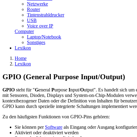
Netzwerke
Router
Tintenstrahldrucker
USB
Voice over IP
Computer
Laptop/Notebook
Sonstiges
Lexikon
Home
Lexikon
GPIO (General Purpose Input/Output)
GPIO
steht für "
G
eneral
P
urpose
I
nput/
O
utput". Es handelt sich um
mit Sensoren, Dioden, Displays und System-on-Chip-Modulen verwende
kontextbezogener Daten oder die Definition von Inhalten für benutzer
GPIO kann durch spezielle integrierte Schaltungen implementiert we
Zu den häufigsten Funktionen von GPIO-Pins gehören:
Sie können per
Software
als Eingang oder Ausgang konfigurier
Aktiviert oder deaktiviert werden