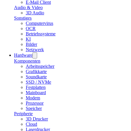
E-Mail Client
Audio & Video
3D Audio
Sonstiges
Computervirus
OCR
Betriebssysteme
KI
Bilder
Netzwerk
Hardware
Komponenten
Arbeitsspeicher
Grafikkarte
Soundkarte
SSD / NVMe
Festplatten
Mainboard
Modem
Prozessor
Speicher
Peripherie
3D Drucker
Cloud
Laserdrucker