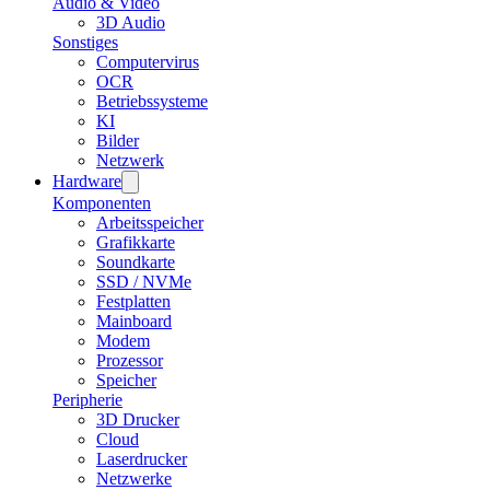
Audio & Video
3D Audio
Sonstiges
Computervirus
OCR
Betriebssysteme
KI
Bilder
Netzwerk
Hardware
Komponenten
Arbeitsspeicher
Grafikkarte
Soundkarte
SSD / NVMe
Festplatten
Mainboard
Modem
Prozessor
Speicher
Peripherie
3D Drucker
Cloud
Laserdrucker
Netzwerke