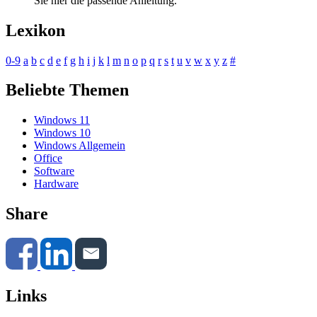
Sie hier die passende Anleitung.
Lexikon
0-9
a
b
c
d
e
f
g
h
i
j
k
l
m
n
o
p
q
r
s
t
u
v
w
x
y
z
#
Beliebte Themen
Windows 11
Windows 10
Windows Allgemein
Office
Software
Hardware
Share
Links