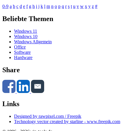
0-9
a
b
c
d
e
f
g
h
i
j
k
l
m
n
o
p
q
r
s
t
u
v
w
x
y
z
#
Beliebte Themen
Windows 11
Windows 10
Windows Allgemein
Office
Software
Hardware
Share
Links
Designed by rawpixel.com / Freepik
Technology vector created by starline - www.freepik.com