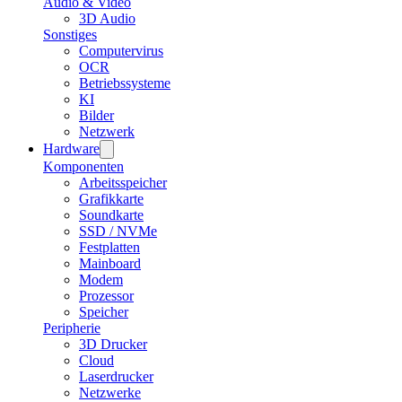
Audio & Video
3D Audio
Sonstiges
Computervirus
OCR
Betriebssysteme
KI
Bilder
Netzwerk
Hardware
Komponenten
Arbeitsspeicher
Grafikkarte
Soundkarte
SSD / NVMe
Festplatten
Mainboard
Modem
Prozessor
Speicher
Peripherie
3D Drucker
Cloud
Laserdrucker
Netzwerke