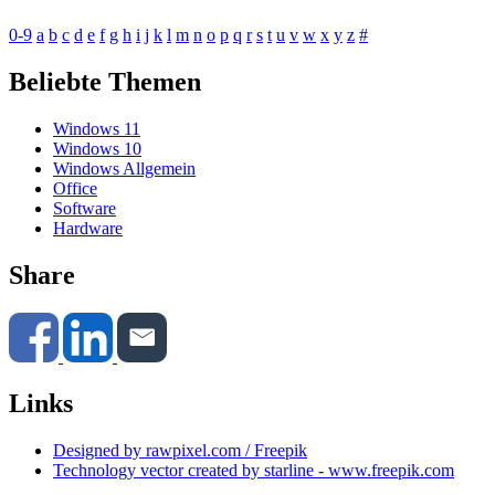
0-9
a
b
c
d
e
f
g
h
i
j
k
l
m
n
o
p
q
r
s
t
u
v
w
x
y
z
#
Beliebte Themen
Windows 11
Windows 10
Windows Allgemein
Office
Software
Hardware
Share
Links
Designed by rawpixel.com / Freepik
Technology vector created by starline - www.freepik.com