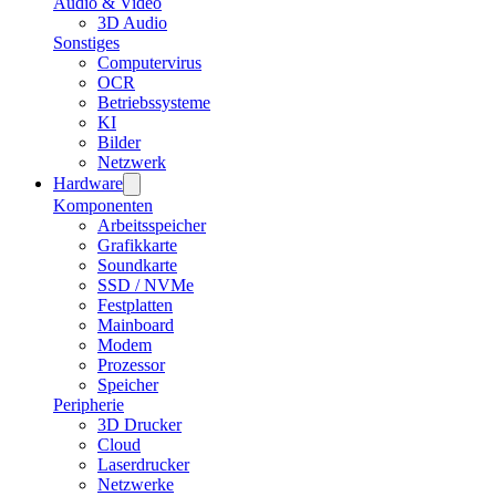
Audio & Video
3D Audio
Sonstiges
Computervirus
OCR
Betriebssysteme
KI
Bilder
Netzwerk
Hardware
Komponenten
Arbeitsspeicher
Grafikkarte
Soundkarte
SSD / NVMe
Festplatten
Mainboard
Modem
Prozessor
Speicher
Peripherie
3D Drucker
Cloud
Laserdrucker
Netzwerke