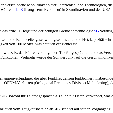
den verschiedene Mobilfunkanbieter unterschiedliche Technologien, d
d, während
LTE
(Long Term Evolution) in Skandinavien und den USA bel
d das erste 1G folgt und der heutigen Breitbandtechnologie
5G
vorausg
sowohl die Bandbreitengeschwindigkeit als auch die Netzkapazität sch
eit von 100 Mbit/s, was deutlich effizienter ist.
 wie z. B. das Führen von digitalen Telefongesprächen und das Verse
Funktionen. Vielmehr wurde der Schwerpunkt auf die Geschwindigkeit
Antennenverbindung, die über Funkfrequenzen funktioniert. Insbesonde
as OFDM-Verfahren (Orthogonal Frequency Division Multiplexing), da
ei 4G sowohl für Telefongespräche als auch für Daten verwendet, was es l
enz auch vom Tätigkeitsbereich ab. 4G schaltet auf seinen Vorgänger zur