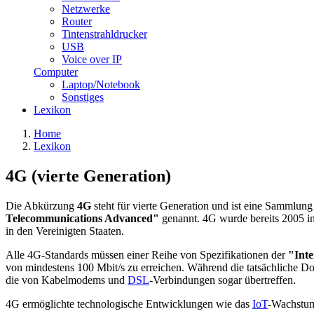
Netzwerke
Router
Tintenstrahldrucker
USB
Voice over IP
Computer
Laptop/Notebook
Sonstiges
Lexikon
Home
Lexikon
4G (vierte Generation)
Die Abkürzung
4G
steht für vierte Generation und ist eine Sammlun
Telecommunications Advanced"
genannt. 4G wurde bereits 2005 i
in den Vereinigten Staaten.
Alle 4G-Standards müssen einer Reihe von Spezifikationen der
"Inte
von mindestens 100 Mbit/s zu erreichen. Während die tatsächliche 
die von Kabelmodems und
DSL
-Verbindungen sogar übertreffen.
4G ermöglichte technologische Entwicklungen wie das
IoT
-Wachstum 