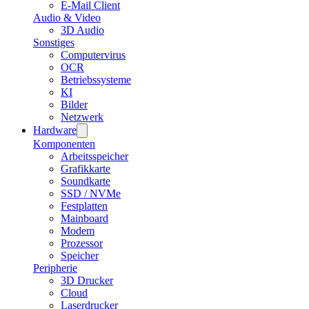
E-Mail Client
Audio & Video
3D Audio
Sonstiges
Computervirus
OCR
Betriebssysteme
KI
Bilder
Netzwerk
Hardware
Komponenten
Arbeitsspeicher
Grafikkarte
Soundkarte
SSD / NVMe
Festplatten
Mainboard
Modem
Prozessor
Speicher
Peripherie
3D Drucker
Cloud
Laserdrucker