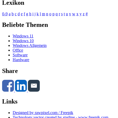
Lexikon
0-9
a
b
c
d
e
f
g
h
i
j
k
l
m
n
o
p
q
r
s
t
u
v
w
x
y
z
#
Beliebte Themen
Windows 11
Windows 10
Windows Allgemein
Office
Software
Hardware
Share
Links
Designed by rawpixel.com / Freepik
Technology vector created by starline - www.freepik.com