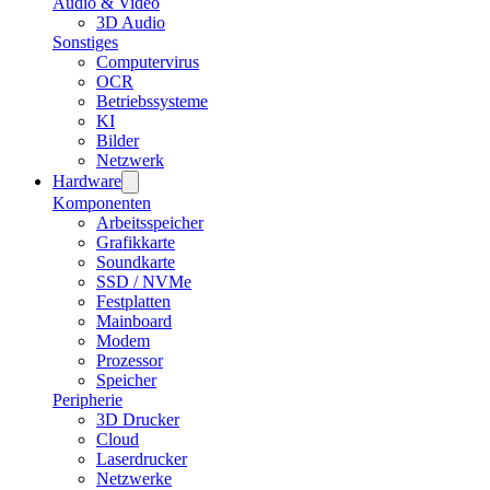
Audio & Video
3D Audio
Sonstiges
Computervirus
OCR
Betriebssysteme
KI
Bilder
Netzwerk
Hardware
Komponenten
Arbeitsspeicher
Grafikkarte
Soundkarte
SSD / NVMe
Festplatten
Mainboard
Modem
Prozessor
Speicher
Peripherie
3D Drucker
Cloud
Laserdrucker
Netzwerke