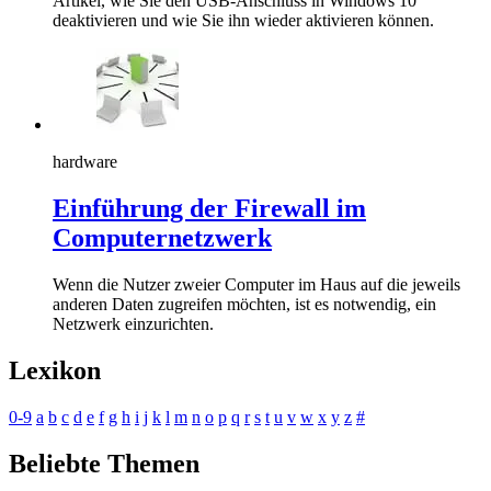
Artikel, wie Sie den USB-Anschluss in Windows 10
deaktivieren und wie Sie ihn wieder aktivieren können.
hardware
Einführung der Firewall im
Computernetzwerk
Wenn die Nutzer zweier Computer im Haus auf die jeweils
anderen Daten zugreifen möchten, ist es notwendig, ein
Netzwerk einzurichten.
Lexikon
0-9
a
b
c
d
e
f
g
h
i
j
k
l
m
n
o
p
q
r
s
t
u
v
w
x
y
z
#
Beliebte Themen