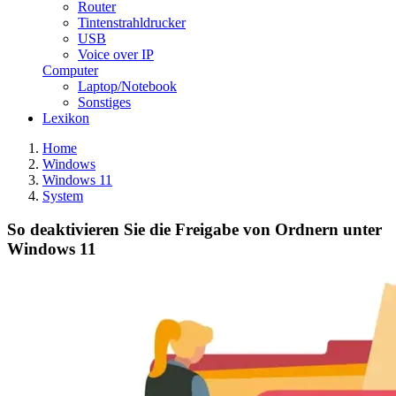
Router
Tintenstrahldrucker
USB
Voice over IP
Computer
Laptop/Notebook
Sonstiges
Lexikon
Home
Windows
Windows 11
System
So deaktivieren Sie die Freigabe von Ordnern unter
Windows 11