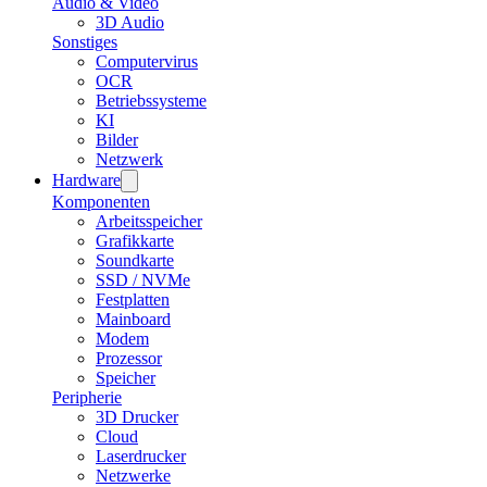
Audio & Video
3D Audio
Sonstiges
Computervirus
OCR
Betriebssysteme
KI
Bilder
Netzwerk
Hardware
Komponenten
Arbeitsspeicher
Grafikkarte
Soundkarte
SSD / NVMe
Festplatten
Mainboard
Modem
Prozessor
Speicher
Peripherie
3D Drucker
Cloud
Laserdrucker
Netzwerke