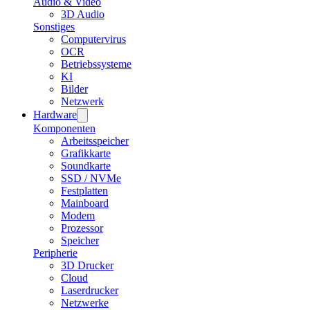
Audio & Video
3D Audio
Sonstiges
Computervirus
OCR
Betriebssysteme
KI
Bilder
Netzwerk
Hardware
Komponenten
Arbeitsspeicher
Grafikkarte
Soundkarte
SSD / NVMe
Festplatten
Mainboard
Modem
Prozessor
Speicher
Peripherie
3D Drucker
Cloud
Laserdrucker
Netzwerke