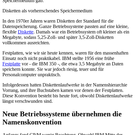
Speichermedium gab.
Disketten als vorherrschendes Speichermedium
In den 1970er Jahren waren Disketten der Standard für die
Datenspeicherung. Ganze Betriebssysteme passten auf eine kleine,
flexible
Diskette
. Damals war ein Betriebssystem oft kleiner als ein
Megabyte, sodass 5,25-Zoll- und später 3,5-Zoll-Disketten
vollkommen ausreichten.
Festplatten, wie wir sie heute kennen, waren für den massenhaften
Einsatz noch nicht praktikabel. IBM stellte 1956 eine frühe
Festplatte
vor - die IBM 350 -, die etwa 3,5 Megabyte an Daten
speichern konnte. Sie war jedoch riesig, teuer und für
Personalcomputer unpraktisch.
Infolgedessen hatten Diskettenlaufwerke in der Namenshierarchie
Vorrang, und ihre Buchstaben kamen vor denen der Festplatten.
Diese Konvention besteht bis heute fort, obwohl Diskettenlaufwerke
längst verschwunden sind.
Neue Betriebssysteme übernehmen die
Namenskonvention
Anfangs fand CP/M wenig Beachtung. Obwohl IBM Mitte der