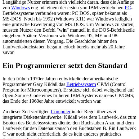
Langjährige Nutzer erinnern sich vielleicht daran, dass die Anfänge
von
Windows
eng mit einem der ersten von IBM vertriebenen
PC
-
Betriebssysteme verbunden waren: PC DOS, später bekannt als
MS-DOS. Noch bis 1992 (Windows 3.11) war Windows lediglich
eine grafische Erweiterung von MS-DOS. Um Windows zu starten,
mussten Nutzer den Befehl "
win
" manuell in die DOS-Befehlszeile
eingeben. Spätere Versionen wie Windows 95, ME und 98
automatisierten diesen Vorgang. Die Geschichte hinter den
Laufwerksbuchstaben begann jedoch bereits mehr als 20 Jahre
zuvor.
Ein Programmierer setzt den Standard
In den frühen 1970er Jahren entwickelte der amerikanische
Programmierer Gary Kildall das
Betriebssystem
CP/M (Control
Program for Microcomputers). Er stützte sich dabei weitgehend auf
Open-Source-Code eines früheren IBM-Systems namens CP/CMS,
das Ende der 1960er Jahre entwickelt worden war.
Zu dieser Zeit verfügten
Computer
in der Regel über zwei
integrierte Diskettenlaufwerke. Kildall wies dem Laufwerk, das zum
Booten des Betriebssystems diente, den Buchstaben A zu, und dem
Laufwerk für den Datenaustausch den Buchstaben B. Ein Laufwerk
C war noch nicht erforderlich, da es kein anderes praktisches