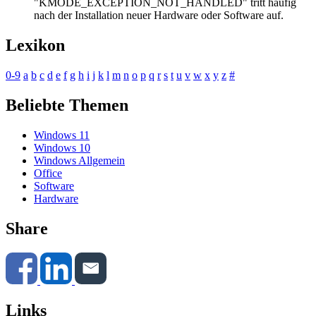
"KMODE_EXCEPTION_NOT_HANDLED" tritt häufig
nach der Installation neuer Hardware oder Software auf.
Lexikon
0-9
a
b
c
d
e
f
g
h
i
j
k
l
m
n
o
p
q
r
s
t
u
v
w
x
y
z
#
Beliebte Themen
Windows 11
Windows 10
Windows Allgemein
Office
Software
Hardware
Share
Links