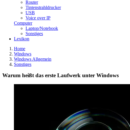
Router
Tintenstrahldrucker
USB
Voice over IP
Computer
Laptop/Notebook
Sonstiges
Lexikon
Home
Windows
Windows Allgemein
Sonstiges
Warum heißt das erste Laufwerk unter Windows