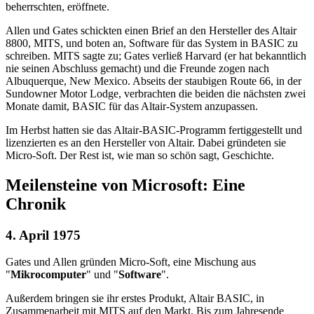
beherrschten, eröffnete.
Allen und Gates schickten einen Brief an den Hersteller des Altair
8800, MITS, und boten an, Software für das System in BASIC zu
schreiben. MITS sagte zu; Gates verließ Harvard (er hat bekanntlich
nie seinen Abschluss gemacht) und die Freunde zogen nach
Albuquerque, New Mexico. Abseits der staubigen Route 66, in der
Sundowner Motor Lodge, verbrachten die beiden die nächsten zwei
Monate damit, BASIC für das Altair-System anzupassen.
Im Herbst hatten sie das Altair-BASIC-Programm fertiggestellt und
lizenzierten es an den Hersteller von Altair. Dabei gründeten sie
Micro-Soft. Der Rest ist, wie man so schön sagt, Geschichte.
Meilensteine von Microsoft: Eine
Chronik
4. April 1975
Gates und Allen gründen Micro-Soft, eine Mischung aus
"
Mikrocomputer
" und "
Software
".
Außerdem bringen sie ihr erstes Produkt, Altair BASIC, in
Zusammenarbeit mit MITS auf den Markt. Bis zum Jahresende