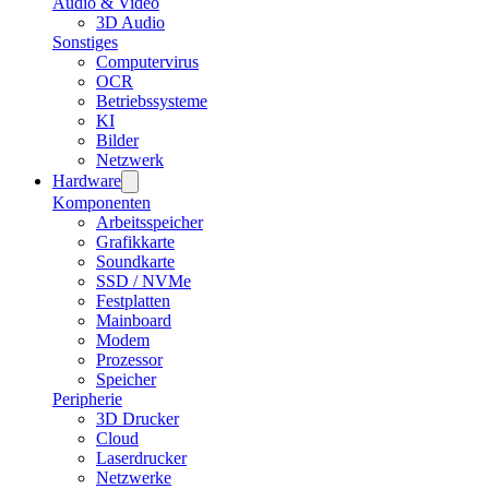
Audio & Video
3D Audio
Sonstiges
Computervirus
OCR
Betriebssysteme
KI
Bilder
Netzwerk
Hardware
Komponenten
Arbeitsspeicher
Grafikkarte
Soundkarte
SSD / NVMe
Festplatten
Mainboard
Modem
Prozessor
Speicher
Peripherie
3D Drucker
Cloud
Laserdrucker
Netzwerke