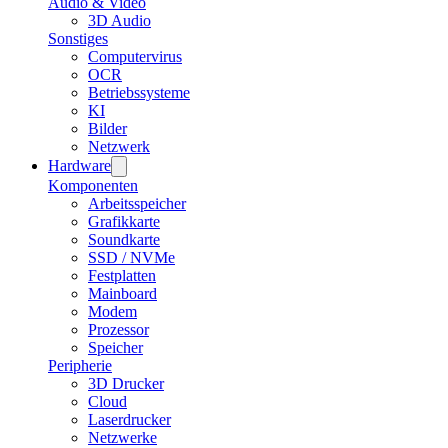
Audio & Video
3D Audio
Sonstiges
Computervirus
OCR
Betriebssysteme
KI
Bilder
Netzwerk
Hardware
Komponenten
Arbeitsspeicher
Grafikkarte
Soundkarte
SSD / NVMe
Festplatten
Mainboard
Modem
Prozessor
Speicher
Peripherie
3D Drucker
Cloud
Laserdrucker
Netzwerke