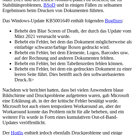
Stabilitätsproblemen,
BSoD
und in einigen Fällen zu seltsamen
Ergebnissen beim Drucken von Dokumenten führten.
Das Windows-Update KB5001649 enthält folgenden
Bugfixes
:
Behebt den Blue Screen of Death, der durch das Update vom
März 2021 verursacht wurde.
Behebt ein Fehler, bei dem das Dokument möglicherweise als
einfarbige schwarze/farbige Boxen gedruckt wird.
Behebt ein Fehler, bei dem Elemente, Logos, Barcodes usw.
auf der Rechnung und anderen Dokumenten fehlten.
Behebt ein Fehler, bei dem Tabellenzeilen fehlen können.
Behebt ein Fehler, bei dem ein gedrucktes Dokument zu einer
leeren Seite führt. Dies betrifft auch den softwarebasierten
Druck./li>
Nachdem wir berichtet hatten, dass bei vielen Anwendern blaue
Bildschirme und Druckprobleme aufgetreten waren, gab Microsoft
eine Erklärung ab, in der der kritische Fehler bestätigt wurde.
Microsoft bot auch einen temporären Workaround an, aber der
Workaround konnte das Problem nicht für alle beheben, und ein
weiterer Fix wurde in Form eines kumulativen Out-of-Band-
Updates veröffentlicht.
Der
Hotfix
enthielt jedoch ebenfalls Druckprobleme und einige