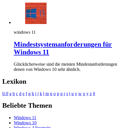
windows 11
Mindestsystemanforderungen für
Windows 11
Glücklicherweise sind die meisten Mindestanforderungen
denen von Windows 10 sehr ähnlich.
Lexikon
0-9
a
b
c
d
e
f
g
h
i
j
k
l
m
n
o
p
q
r
s
t
u
v
w
x
y
z
#
Beliebte Themen
Windows 11
Windows 10
Windows Allgemein