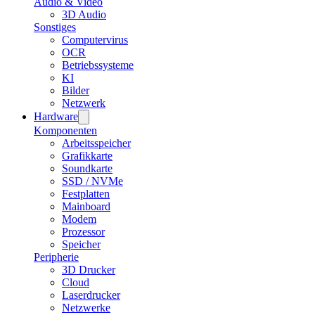
Audio & Video
3D Audio
Sonstiges
Computervirus
OCR
Betriebssysteme
KI
Bilder
Netzwerk
Hardware
Komponenten
Arbeitsspeicher
Grafikkarte
Soundkarte
SSD / NVMe
Festplatten
Mainboard
Modem
Prozessor
Speicher
Peripherie
3D Drucker
Cloud
Laserdrucker
Netzwerke