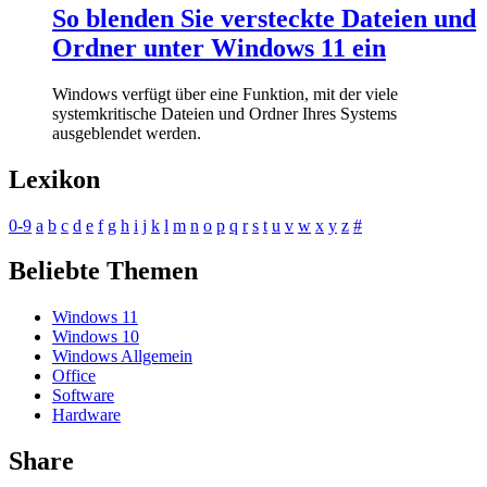
So blenden Sie versteckte Dateien und
Ordner unter Windows 11 ein
Windows verfügt über eine Funktion, mit der viele
systemkritische Dateien und Ordner Ihres Systems
ausgeblendet werden.
Lexikon
0-9
a
b
c
d
e
f
g
h
i
j
k
l
m
n
o
p
q
r
s
t
u
v
w
x
y
z
#
Beliebte Themen
Windows 11
Windows 10
Windows Allgemein
Office
Software
Hardware
Share