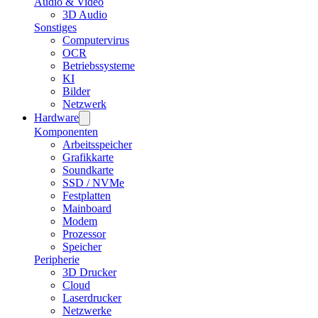
Audio & Video
3D Audio
Sonstiges
Computervirus
OCR
Betriebssysteme
KI
Bilder
Netzwerk
Hardware
Komponenten
Arbeitsspeicher
Grafikkarte
Soundkarte
SSD / NVMe
Festplatten
Mainboard
Modem
Prozessor
Speicher
Peripherie
3D Drucker
Cloud
Laserdrucker
Netzwerke