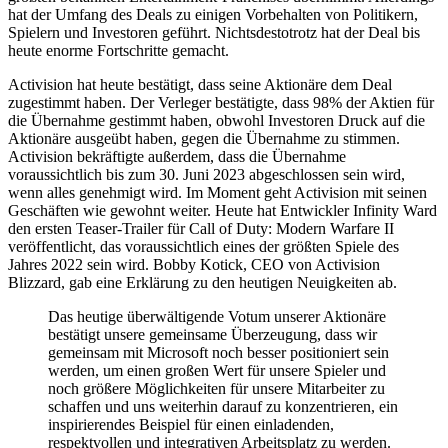
hat der Umfang des Deals zu einigen Vorbehalten von Politikern,
Spielern und Investoren geführt. Nichtsdestotrotz hat der Deal bis
heute enorme Fortschritte gemacht.
Activision hat heute bestätigt, dass seine Aktionäre dem Deal
zugestimmt haben. Der Verleger bestätigte, dass 98% der Aktien für
die Übernahme gestimmt haben, obwohl Investoren Druck auf die
Aktionäre ausgeübt haben, gegen die Übernahme zu stimmen.
Activision bekräftigte außerdem, dass die Übernahme
voraussichtlich bis zum 30. Juni 2023 abgeschlossen sein wird,
wenn alles genehmigt wird. Im Moment geht Activision mit seinen
Geschäften wie gewohnt weiter. Heute hat Entwickler Infinity Ward
den ersten Teaser-Trailer für Call of Duty: Modern Warfare II
veröffentlicht, das voraussichtlich eines der größten Spiele des
Jahres 2022 sein wird. Bobby Kotick, CEO von Activision
Blizzard, gab eine Erklärung zu den heutigen Neuigkeiten ab.
Das heutige überwältigende Votum unserer Aktionäre
bestätigt unsere gemeinsame Überzeugung, dass wir
gemeinsam mit Microsoft noch besser positioniert sein
werden, um einen großen Wert für unsere Spieler und
noch größere Möglichkeiten für unsere Mitarbeiter zu
schaffen und uns weiterhin darauf zu konzentrieren, ein
inspirierendes Beispiel für einen einladenden,
respektvollen und integrativen Arbeitsplatz zu werden.