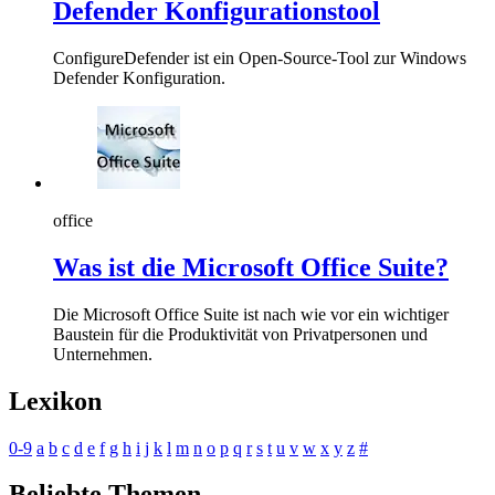
Defender Konfigurationstool
ConfigureDefender ist ein Open-Source-Tool zur Windows
Defender Konfiguration.
office
Was ist die Microsoft Office Suite?
Die Microsoft Office Suite ist nach wie vor ein wichtiger
Baustein für die Produktivität von Privatpersonen und
Unternehmen.
Lexikon
0-9
a
b
c
d
e
f
g
h
i
j
k
l
m
n
o
p
q
r
s
t
u
v
w
x
y
z
#
Beliebte Themen