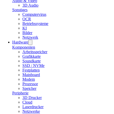
Audio & Video
3D Audio
Sonstiges
Computervirus
OCR
Betriebssysteme
KI
Bilder
Netzwerk
Hardware
Komponenten
Arbeitsspeicher
Grafikkarte
Soundkarte
SSD / NVMe
Festplatten
Mainboard
Modem
Prozessor
Speicher
Peripherie
3D Drucker
Cloud
Laserdrucker
Netzwerke