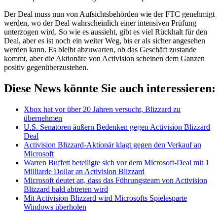
Der Deal muss nun von Aufsichtsbehörden wie der FTC genehmigt
werden, wo der Deal wahrscheinlich einer intensiven Prüfung
unterzogen wird. So wie es aussieht, gibt es viel Rückhalt für den
Deal, aber es ist noch ein weiter Weg, bis er als sicher angesehen
werden kann. Es bleibt abzuwarten, ob das Geschäft zustande
kommt, aber die Aktionäre von Activision scheinen dem Ganzen
positiv gegenüberzustehen.
Diese News könnte Sie auch interessieren:
Xbox hat vor über 20 Jahren versucht, Blizzard zu
übernehmen
U.S. Senatoren äußern Bedenken gegen Activision Blizzard
Deal
Activision Blizzard-Aktionär klagt gegen den Verkauf an
Microsoft
Warren Buffett beteiligte sich vor dem Microsoft-Deal mit 1
Milliarde Dollar an Activision Blizzard
Microsoft deutet an, dass das Führungsteam von Activision
Blizzard bald abtreten wird
Mit Activision Blizzard wird Microsofts Spielesparte
Windows überholen