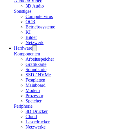
Audio & Video
3D Audio
Sonstiges
Computervirus
OCR
Betriebssysteme
KI
Bilder
Netzwerk
Hardware
Komponenten
Arbeitsspeicher
Grafikkarte
Soundkarte
SSD / NVMe
Festplatten
Mainboard
Modem
Prozessor
Speicher
Peripherie
3D Drucker
Cloud
Laserdrucker
Netzwerke