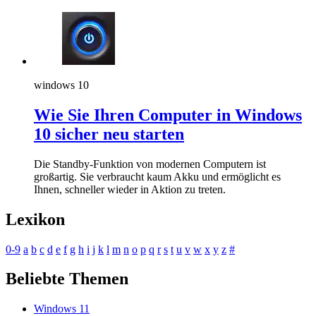
windows 10
Wie Sie Ihren Computer in Windows
10 sicher neu starten
Die Standby-Funktion von modernen Computern ist
großartig. Sie verbraucht kaum Akku und ermöglicht es
Ihnen, schneller wieder in Aktion zu treten.
Lexikon
0-9
a
b
c
d
e
f
g
h
i
j
k
l
m
n
o
p
q
r
s
t
u
v
w
x
y
z
#
Beliebte Themen
Windows 11