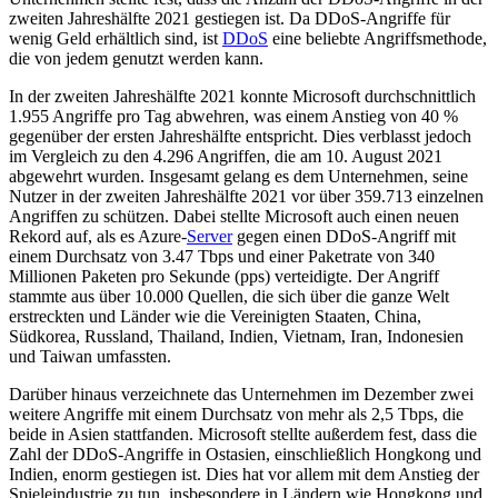
zweiten Jahreshälfte 2021 gestiegen ist. Da DDoS-Angriffe für
wenig Geld erhältlich sind, ist
DDoS
eine beliebte Angriffsmethode,
die von jedem genutzt werden kann.
In der zweiten Jahreshälfte 2021 konnte Microsoft durchschnittlich
1.955 Angriffe pro Tag abwehren, was einem Anstieg von 40 %
gegenüber der ersten Jahreshälfte entspricht. Dies verblasst jedoch
im Vergleich zu den 4.296 Angriffen, die am 10. August 2021
abgewehrt wurden. Insgesamt gelang es dem Unternehmen, seine
Nutzer in der zweiten Jahreshälfte 2021 vor über 359.713 einzelnen
Angriffen zu schützen. Dabei stellte Microsoft auch einen neuen
Rekord auf, als es Azure-
Server
gegen einen DDoS-Angriff mit
einem Durchsatz von 3.47 Tbps und einer Paketrate von 340
Millionen Paketen pro Sekunde (pps) verteidigte. Der Angriff
stammte aus über 10.000 Quellen, die sich über die ganze Welt
erstreckten und Länder wie die Vereinigten Staaten, China,
Südkorea, Russland, Thailand, Indien, Vietnam, Iran, Indonesien
und Taiwan umfassten.
Darüber hinaus verzeichnete das Unternehmen im Dezember zwei
weitere Angriffe mit einem Durchsatz von mehr als 2,5 Tbps, die
beide in Asien stattfanden. Microsoft stellte außerdem fest, dass die
Zahl der DDoS-Angriffe in Ostasien, einschließlich Hongkong und
Indien, enorm gestiegen ist. Dies hat vor allem mit dem Anstieg der
Spieleindustrie zu tun, insbesondere in Ländern wie Hongkong und