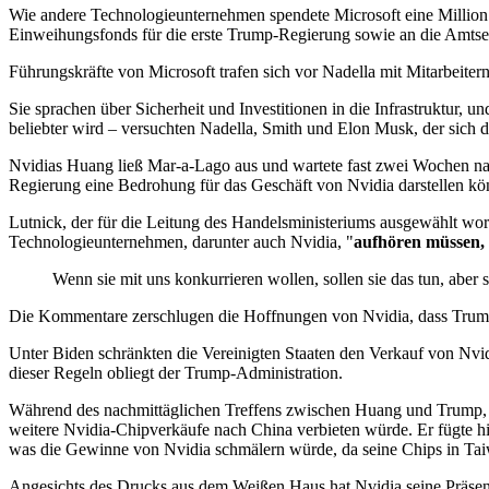
Wie andere Technologieunternehmen spendete Microsoft eine Millio
Einweihungsfonds für die erste Trump-Regierung sowie an die Amtse
Führungskräfte von Microsoft trafen sich vor Nadella mit Mitarbeite
Sie sprachen über Sicherheit und Investitionen in die Infrastruktur,
beliebter wird – versuchten Nadella, Smith und Elon Musk, der sich d
Nvidias Huang ließ Mar-a-Lago aus und wartete fast zwei Wochen nac
Regierung eine Bedrohung für das Geschäft von Nvidia darstellen kö
Lutnick, der für die Leitung des Handelsministeriums ausgewählt wo
Technologieunternehmen, darunter auch Nvidia, "
aufhören müssen, 
Wenn sie mit uns konkurrieren wollen, sollen sie das tun, aber
Die Kommentare zerschlugen die Hoffnungen von Nvidia, dass Trump e
Unter Biden schränkten die Vereinigten Staaten den Verkauf von Nv
dieser Regeln obliegt der Trump-Administration.
Während des nachmittäglichen Treffens zwischen Huang und Trump, ih
weitere Nvidia-Chipverkäufe nach China verbieten würde. Er fügte hin
was die Gewinne von Nvidia schmälern würde, da seine Chips in Tai
Angesichts des Drucks aus dem Weißen Haus hat Nvidia seine Präsenz