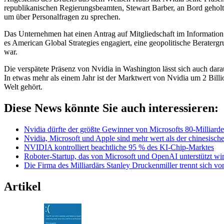
republikanischen Regierungsbeamten, Stewart Barber, an Bord geholt,
um über Personalfragen zu sprechen.
Das Unternehmen hat einen Antrag auf Mitgliedschaft im Information 
es American Global Strategies engagiert, eine geopolitische Beraterg
war.
Die verspätete Präsenz von Nvidia in Washington lässt sich auch dar
In etwas mehr als einem Jahr ist der Marktwert von Nvidia um 2 Bi
Welt gehört.
Diese News könnte Sie auch interessieren:
Nvidia dürfte der größte Gewinner von Microsofts 80-Milliar
Nvidia, Microsoft und Apple sind mehr wert als der chinesisch
NVIDIA kontrolliert beachtliche 95 % des KI-Chip-Marktes
Roboter-Startup, das von Microsoft und OpenAI unterstützt wir
Die Firma des Milliardärs Stanley Druckenmiller trennt sich v
Artikel