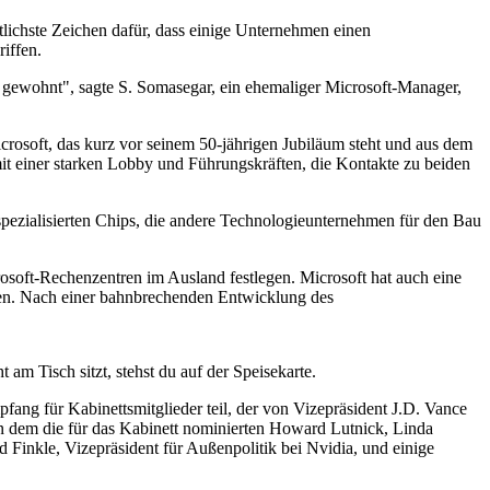
lichste Zeichen dafür, dass einige Unternehmen einen
iffen.
e gewohnt", sagte S. Somasegar, ein ehemaliger Microsoft-Manager,
osoft, das kurz vor seinem 50-jährigen Jubiläum steht und aus dem
, mit einer starken Lobby und Führungskräften, die Kontakte zu beiden
spezialisierten Chips, die andere Technologieunternehmen für den Bau
soft-Rechenzentren im Ausland festlegen. Microsoft hat auch eine
ren. Nach einer bahnbrechenden Entwicklung des
am Tisch sitzt, stehst du auf der Speisekarte.
ang für Kabinettsmitglieder teil, der von Vizepräsident J.D. Vance
n dem die für das Kabinett nominierten Howard Lutnick, Linda
nkle, Vizepräsident für Außenpolitik bei Nvidia, und einige