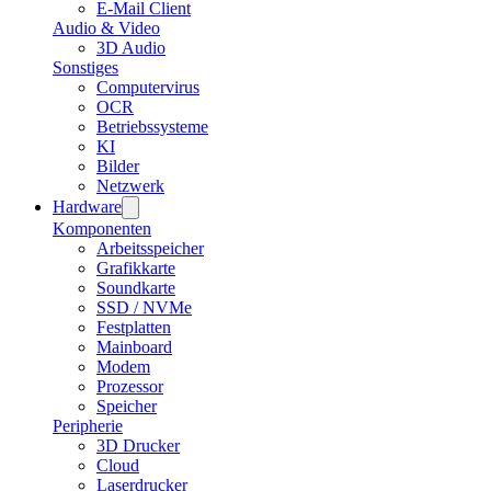
E-Mail Client
Audio & Video
3D Audio
Sonstiges
Computervirus
OCR
Betriebssysteme
KI
Bilder
Netzwerk
Hardware
Komponenten
Arbeitsspeicher
Grafikkarte
Soundkarte
SSD / NVMe
Festplatten
Mainboard
Modem
Prozessor
Speicher
Peripherie
3D Drucker
Cloud
Laserdrucker