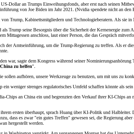
n US-Dollar an Trumps Einweihungsfonds, aber erst nach seinen Mitb
inführung von Joe Biden im Jahr 2021. (Nvidia spendete nicht an den
rn von Trump, Kabinettsmitgliedern und Technologieberatern. Als sie i
 und als Trump seine Besorgnis über die Sicherheit der Kernenergie zum 
em Mittagessen anschloss, laut einer Person, die das Gespräch mitverfo
h der Amtseinführung, um die Trump-Regierung zu treffen. Als er die
nnte.
rden war, sagte dem Kongress während seiner Nominierungsanhörung Ta
China zu helfen
".
 sie sollen aufhören, unsere Werkzeuge zu benutzen, um mit uns zu konk
in weniger strenges regulatorisches Umfeld schaffen könnte als sein
idia-Chips an China ein und begrenzten den Verkauf ihrer KI-Chips an
rem ersten überhaupt, sprach Huang über KI-Politik und Halbleiter. 
zu, dass es zwar "ein gutes Treffen" gewesen sei, die Regierung aber 
wan hergestellt werden.
 in Washington verstärkt. Am vergangenen Montag hat das Unternehmen,