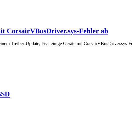
it CorsairVBusDriver.sys-Fehler ab
nem Treiber-Update, lässt einige Geräte mit CorsairVBusDriver.sys-Fe
SSD