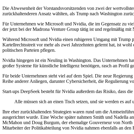
Die Abwesenheit der Vorstandsvorsitzenden von zwei der wertvollsten
zurückhaltenderen Ansatz wählten, als Trump nach Washington zurück
Für Unternehmen wie Microsoft und Nvidia, die im Gegensatz zu viele
der jetzt bei der Madrona Venture Group tätig ist und regelmäßig mit N
Während Microsoft und Nvidia einen ruhigeren Umgang mit Trump pfle
Kartellrechtsstreit vor mehr als zwei Jahrzehnten gelernt hat, ist wo
politischen Parteien pflegen.
Nvidia hingegen ist ein Neuling in Washington. Das Unternehmen hat 
großer Systeme für künstliche Intelligenz benötigen, rasch an Profil 
Für beide Unternehmen steht viel auf dem Spiel. Die neue Regierung
Reihe anderer Anliegen, darunter Cybersicherheit, die Regulierung
Start-ups DeepSeek besteht für Nvidia außerdem das Risiko, dass die
Alle müssen sich an einen Tisch setzen, und sie werden es auf u
Ihre eher zurückhaltenden Strategien waren rund um die Amtseinführu
ausgerichtet wurde. Eine Woche später nahmen Smith und Nadella an 
McMahon und Doug Burgum, der ehemalige Gouverneur von North Dakot
Mitarbeiter der Politikabteilung von Nvidia nahmen ebenfalls an den F