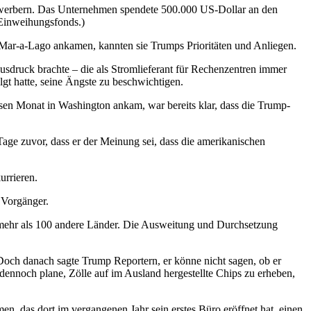
ewerbern. Das Unternehmen spendete 500.000 US-Dollar an den
 Einweihungsfonds.)
n Mar-a-Lago ankamen, kannten sie Trumps Prioritäten und Anliegen.
Ausdruck brachte – die als Stromlieferant für Rechenzentren immer
lgt hatte, seine Ängste zu beschwichtigen.
sen Monat in Washington ankam, war bereits klar, dass die Trump-
ge zuvor, dass er der Meinung sei, dass die amerikanischen
urrieren.
 Vorgänger.
 mehr als 100 andere Länder. Die Ausweitung und Durchsetzung
Doch danach sagte Trump Reportern, er könne nicht sagen, ob er
dennoch plane, Zölle auf im Ausland hergestellte Chips zu erheben,
 das dort im vergangenen Jahr sein erstes Büro eröffnet hat, einen