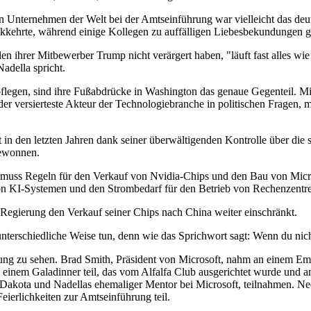
 Unternehmen der Welt bei der Amtseinführung war vielleicht das deut
kehrte, während einige Kollegen zu auffälligen Liebesbekundungen gr
n ihrer Mitbewerber Trump nicht verärgert haben, "läuft fast alles wi
adella spricht.
gen, sind ihre Fußabdrücke in Washington das genaue Gegenteil. Micr
hl der versierteste Akteur der Technologiebranche in politischen Fragen
in den letzten Jahren dank seiner überwältigenden Kontrolle über die 
gewonnen.
 muss Regeln für den Verkauf von Nvidia-Chips und den Bau von Micro
 von KI-Systemen und den Strombedarf für den Betrieb von Rechenzent
 Regierung den Verkauf seiner Chips nach China weiter einschränkt.
nterschiedliche Weise tun, denn wie das Sprichwort sagt: Wenn du nicht 
ng zu sehen. Brad Smith, Präsident von Microsoft, nahm an einem Empf
einem Galadinner teil, das vom Alfalfa Club ausgerichtet wurde und a
a und Nadellas ehemaliger Mentor bei Microsoft, teilnahmen. Ned Fi
eierlichkeiten zur Amtseinführung teil.