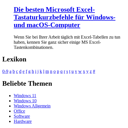
Die besten Microsoft Excel-
Tastaturkurzbefehle für Windows-
und macOS-Computer
Wenn Sie bei Ihrer Arbeit täglich mit Excel-Tabellen zu tun
haben, kennen Sie ganz sicher einige MS Excel-
Tastenkombinationen.
Lexikon
0-9
a
b
c
d
e
f
g
h
i
j
k
l
m
n
o
p
q
r
s
t
u
v
w
x
y
z
#
Beliebte Themen
Windows 11
Windows 10
Windows Allgemein
Office
Software
Hardware