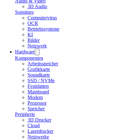
Audio & Video
3D Audio
Sonstiges
Computervirus
OCR
Betriebssysteme
KI
Bilder
Netzwerk
Hardware
Komponenten
Arbeitsspeicher
Grafikkarte
Soundkarte
SSD / NVMe
Festplatten
Mainboard
Modem
Prozessor
Speicher
Peripherie
3D Drucker
Cloud
Laserdrucker
Netzwerke