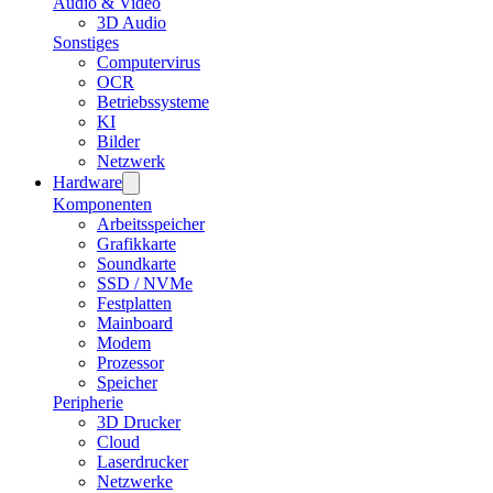
Audio & Video
3D Audio
Sonstiges
Computervirus
OCR
Betriebssysteme
KI
Bilder
Netzwerk
Hardware
Komponenten
Arbeitsspeicher
Grafikkarte
Soundkarte
SSD / NVMe
Festplatten
Mainboard
Modem
Prozessor
Speicher
Peripherie
3D Drucker
Cloud
Laserdrucker
Netzwerke