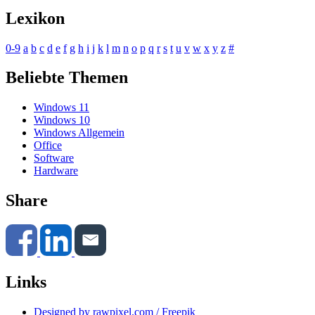
Lexikon
0-9
a
b
c
d
e
f
g
h
i
j
k
l
m
n
o
p
q
r
s
t
u
v
w
x
y
z
#
Beliebte Themen
Windows 11
Windows 10
Windows Allgemein
Office
Software
Hardware
Share
Links
Designed by rawpixel.com / Freepik