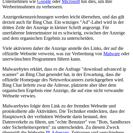
Unternehmen wie
Google
oder
Microsoft
tun dies, um ihre
Werbeeinnahmen zu verbessern.
Anzeigenkennzeichnungen werden leicht übersehen, und das gilt
derzeit auch für Bing Chat. Ein winziges "Ad"-Label wird in der
dritten Zeile der Anzeige in kleiner Schrift angezeigt. Für
unerfahrene Internetnutzer ist es schwierig, zwischen der Anzeige
und dem organischen Ergebnis zu unterscheiden.
Viele aktivieren daher die Anzeige anstelle des Links, der auf die
offizielle Webseite verweist, was zur Verbreitung von
Malware
oder
unerwünschten Programmen führen kann.
Malwarebytes erklärt, dass es die Anfrage "download advanced ip
scanner" an Bing Chat gesendet hat, in der Erwartung, dass die
offizielle Homepage des Netzwerkscanners zurückgegeben wird.
Bing Chat lieferte zwar die Adresse, platzierte aber über dem
organischen Ergebnis eine Anzeige, die auf eine nicht verwandte
Webseite verwies.
Malwarebytes folgte dem Link zu der fremden Webseite und
protokollierte alle Aktivitäten. Die Techniker entdeckten, dass der
Hauptzweck der verlinkten Webseite darin bestand, den
Datenverkehr zu filtern, um "echte Benutzer" von "Bots, Sandboxes
oder Sicherheitsexperten" zu unterscheiden. Zu diesem Zweck
überprüft die Webseite
IP-Adressen
, Zeitzonen und verschiedene