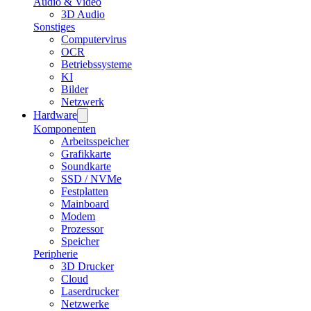
Audio & Video
3D Audio
Sonstiges
Computervirus
OCR
Betriebssysteme
KI
Bilder
Netzwerk
Hardware
Komponenten
Arbeitsspeicher
Grafikkarte
Soundkarte
SSD / NVMe
Festplatten
Mainboard
Modem
Prozessor
Speicher
Peripherie
3D Drucker
Cloud
Laserdrucker
Netzwerke