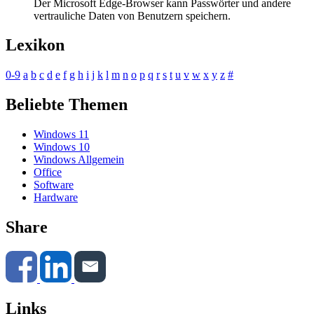
Der Microsoft Edge-Browser kann Passwörter und andere
vertrauliche Daten von Benutzern speichern.
Lexikon
0-9
a
b
c
d
e
f
g
h
i
j
k
l
m
n
o
p
q
r
s
t
u
v
w
x
y
z
#
Beliebte Themen
Windows 11
Windows 10
Windows Allgemein
Office
Software
Hardware
Share
Links