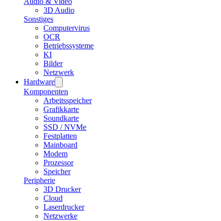
Audio & Video
3D Audio
Sonstiges
Computervirus
OCR
Betriebssysteme
KI
Bilder
Netzwerk
Hardware
Komponenten
Arbeitsspeicher
Grafikkarte
Soundkarte
SSD / NVMe
Festplatten
Mainboard
Modem
Prozessor
Speicher
Peripherie
3D Drucker
Cloud
Laserdrucker
Netzwerke