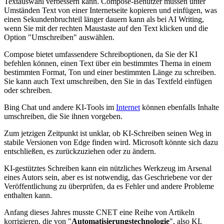
Textauswahl verbessern kann. Compose-Benutzer müssen unter
Umständen Text von einer Internetseite kopieren und einfügen, was
einen Sekundenbruchteil länger dauern kann als bei AI Writing,
wenn Sie mit der rechten Maustaste auf den Text klicken und die
Option "Umschreiben" auswählen.
Compose bietet umfassendere Schreiboptionen, da Sie der KI
befehlen können, einen Text über ein bestimmtes Thema in einem
bestimmten Format, Ton und einer bestimmten Länge zu schreiben.
Sie kann auch Text umschreiben, den Sie in das Textfeld einfügen
oder schreiben.
Bing Chat und andere KI-Tools im
Internet
können ebenfalls Inhalte
umschreiben, die Sie ihnen vorgeben.
Zum jetzigen Zeitpunkt ist unklar, ob KI-Schreiben seinen Weg in
stabile Versionen von Edge finden wird. Microsoft könnte sich dazu
entschließen, es zurückzuziehen oder zu ändern.
KI-gestütztes Schreiben kann ein nützliches Werkzeug im Arsenal
eines Autors sein, aber es ist notwendig, das Geschriebene vor der
Veröffentlichung zu überprüfen, da es Fehler und andere Probleme
enthalten kann.
Anfang dieses Jahres musste CNET eine Reihe von Artikeln
korrigieren, die von "
Automatisierungstechnologie
", also KI,