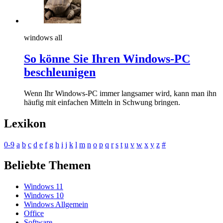
windows all
So könne Sie Ihren Windows-PC
beschleunigen
Wenn Ihr Windows-PC immer langsamer wird, kann man ihn
häufig mit einfachen Mitteln in Schwung bringen.
Lexikon
0-9
a
b
c
d
e
f
g
h
i
j
k
l
m
n
o
p
q
r
s
t
u
v
w
x
y
z
#
Beliebte Themen
Windows 11
Windows 10
Windows Allgemein
Office
Software