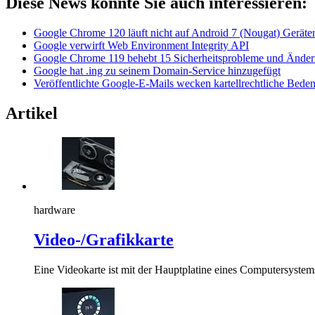
Diese News könnte Sie auch interessieren:
Google Chrome 120 läuft nicht auf Android 7 (Nougat) Geräte
Google verwirft Web Environment Integrity API
Google Chrome 119 behebt 15 Sicherheitsprobleme und Ände
Google hat .ing zu seinem Domain-Service hinzugefügt
Veröffentlichte Google-E-Mails wecken kartellrechtliche Be
Artikel
hardware
Video-/Grafikkarte
Eine Videokarte ist mit der Hauptplatine eines Computersystem