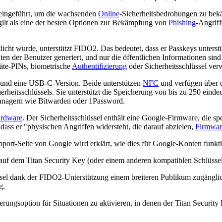
8 eingeführt, um die wachsenden
Online
-Sicherheitsbedrohungen zu bek
gilt als eine der besten Optionen zur Bekämpfung von
Phishing
-Angrif
icht wurde, unterstützt FIDO2. Das bedeutet, dass er Passkeys unterstüt
äten der Benutzer generiert, und nur die öffentlichen Informationen 
räte-PINs, biometrische
Authentifizierung
oder Sicherheitsschlüssel ve
- und eine USB-C-Version. Beide unterstützen
NFC
und verfügen über 
rheitsschlüssels. Sie unterstützt die Speicherung von bis zu 250 eindeu
nagern wie Bitwarden oder 1Password.
rdware
. Der Sicherheitsschlüssel enthält eine Google-Firmware, die sp
 dass er "physischen Angriffen widersteht, die darauf abzielen,
Firmwar
port-Seite von Google wird erklärt, wie dies für Google-Konten funkti
auf dem Titan Security Key (oder einem anderen kompatiblen Schlüssel,
sel dank der FIDO2-Unterstützung einem breiteren Publikum zugänglic
g.
rungsoption für Situationen zu aktivieren, in denen der Titan Security