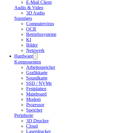
E-Mail Client
Audio & Video
3D Audio
Sonstiges
Computervirus
OCR
Betriebssysteme
KI
Bilder
Netzwerk
Hardware
Komponenten
Arbeitsspeicher
Grafikkarte
Soundkarte
SSD / NVMe
Festplatten
Mainboard
Modem
Prozessor
Speicher
Peripherie
3D Drucker
Cloud
Laserdrucker