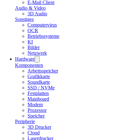
E-Mail Client
Audio & Video
3D Audio
Sonstiges
Computervirus
OCR
Betriebssysteme
KI
Bilder
Netzwerk
Hardware
Komponenten
Arbeitsspeicher
Grafikkarte
Soundkarte
SSD / NVMe
Festplatten
Mainboard
Modem
Prozessor
Speicher
Peripherie
3D Drucker
Cloud
Laserdrucker