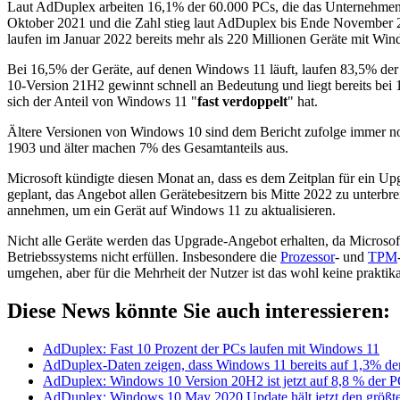
Laut AdDuplex arbeiten 16,1% der 60.000 PCs, die das Unternehmen
Oktober 2021 und die Zahl stieg laut AdDuplex bis Ende November 2
laufen im Januar 2022 bereits mehr als 220 Millionen Geräte mit Win
Bei 16,5% der Geräte, auf denen Windows 11 läuft, laufen 83,5% d
10-Version 21H2 gewinnt schnell an Bedeutung und liegt bereits bei 
sich der Anteil von Windows 11 "
fast verdoppelt
" hat.
Ältere Versionen von Windows 10 sind dem Bericht zufolge immer noc
1903 und älter machen 7% des Gesamtanteils aus.
Microsoft kündigte diesen Monat an, dass es dem Zeitplan für ein U
geplant, das Angebot allen Gerätebesitzern bis Mitte 2022 zu unterb
annehmen, um ein Gerät auf Windows 11 zu aktualisieren.
Nicht alle Geräte werden das Upgrade-Angebot erhalten, da Microsof
Betriebssystems nicht erfüllen. Insbesondere die
Prozessor
- und
TPM
umgehen, aber für die Mehrheit der Nutzer ist das wohl keine prakti
Diese News könnte Sie auch interessieren:
AdDuplex: Fast 10 Prozent der PCs laufen mit Windows 11
AdDuplex-Daten zeigen, dass Windows 11 bereits auf 1,3% der P
AdDuplex: Windows 10 Version 20H2 ist jetzt auf 8,8 % der PCs
AdDuplex: Windows 10 May 2020 Update hält jetzt den größte