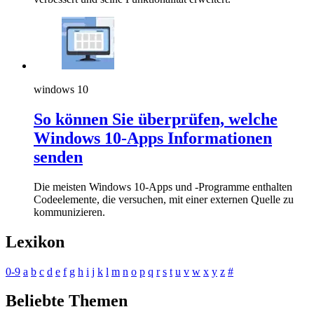
windows 10
So können Sie überprüfen, welche
Windows 10-Apps Informationen
senden
Die meisten Windows 10-Apps und -Programme enthalten
Codeelemente, die versuchen, mit einer externen Quelle zu
kommunizieren.
Lexikon
0-9
a
b
c
d
e
f
g
h
i
j
k
l
m
n
o
p
q
r
s
t
u
v
w
x
y
z
#
Beliebte Themen