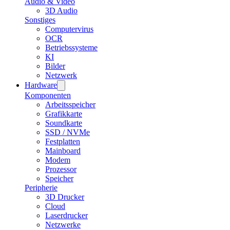
Audio & Video
3D Audio
Sonstiges
Computervirus
OCR
Betriebssysteme
KI
Bilder
Netzwerk
Hardware
Komponenten
Arbeitsspeicher
Grafikkarte
Soundkarte
SSD / NVMe
Festplatten
Mainboard
Modem
Prozessor
Speicher
Peripherie
3D Drucker
Cloud
Laserdrucker
Netzwerke