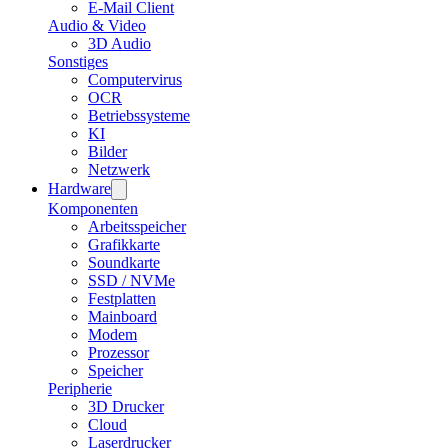
E-Mail Client
Audio & Video
3D Audio
Sonstiges
Computervirus
OCR
Betriebssysteme
KI
Bilder
Netzwerk
Hardware
Komponenten
Arbeitsspeicher
Grafikkarte
Soundkarte
SSD / NVMe
Festplatten
Mainboard
Modem
Prozessor
Speicher
Peripherie
3D Drucker
Cloud
Laserdrucker