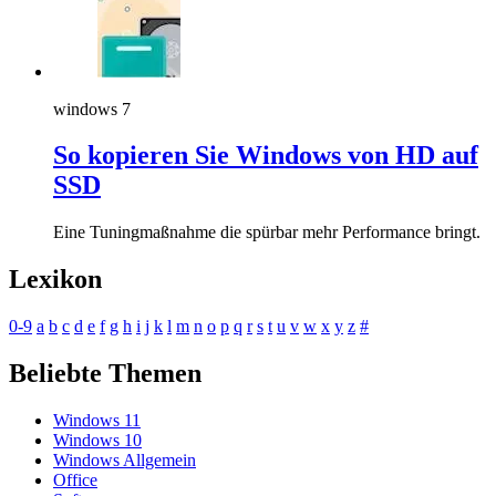
windows 7
So kopieren Sie Windows von HD auf
SSD
Eine Tuningmaßnahme die spürbar mehr Performance bringt.
Lexikon
0-9
a
b
c
d
e
f
g
h
i
j
k
l
m
n
o
p
q
r
s
t
u
v
w
x
y
z
#
Beliebte Themen
Windows 11
Windows 10
Windows Allgemein
Office