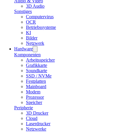
Audio & Video
3D Audio
Sonstiges
Computervirus
OCR
Betriebssysteme
KI
Bilder
Netzwerk
Hardware
Komponenten
Arbeitsspeicher
Grafikkarte
Soundkarte
SSD / NVMe
Festplatten
Mainboard
Modem
Prozessor
Speicher
Peripherie
3D Drucker
Cloud
Laserdrucker
Netzwerke