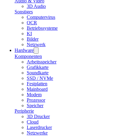
Audio & Video
3D Audio
Sonstiges
Computervirus
OCR
Betriebssysteme
KI
Bilder
Netzwerk
Hardware
Komponenten
Arbeitsspeicher
Grafikkarte
Soundkarte
SSD / NVMe
Festplatten
Mainboard
Modem
Prozessor
Speicher
Peripherie
3D Drucker
Cloud
Laserdrucker
Netzwerke