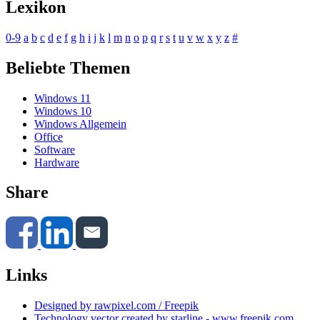
Lexikon
0-9
a
b
c
d
e
f
g
h
i
j
k
l
m
n
o
p
q
r
s
t
u
v
w
x
y
z
#
Beliebte Themen
Windows 11
Windows 10
Windows Allgemein
Office
Software
Hardware
Share
Links
Designed by rawpixel.com / Freepik
Technology vector created by starline - www.freepik.com