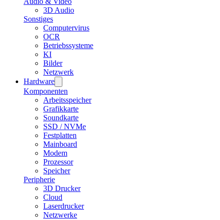
Audio & Video
3D Audio
Sonstiges
Computervirus
OCR
Betriebssysteme
KI
Bilder
Netzwerk
Hardware
Komponenten
Arbeitsspeicher
Grafikkarte
Soundkarte
SSD / NVMe
Festplatten
Mainboard
Modem
Prozessor
Speicher
Peripherie
3D Drucker
Cloud
Laserdrucker
Netzwerke