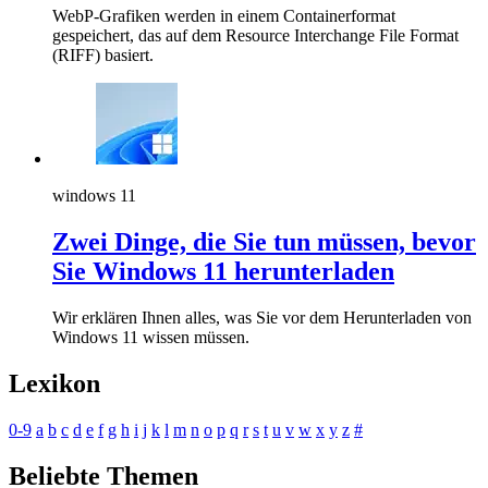
WebP-Grafiken werden in einem Containerformat
gespeichert, das auf dem Resource Interchange File Format
(RIFF) basiert.
windows 11
Zwei Dinge, die Sie tun müssen, bevor
Sie Windows 11 herunterladen
Wir erklären Ihnen alles, was Sie vor dem Herunterladen von
Windows 11 wissen müssen.
Lexikon
0-9
a
b
c
d
e
f
g
h
i
j
k
l
m
n
o
p
q
r
s
t
u
v
w
x
y
z
#
Beliebte Themen