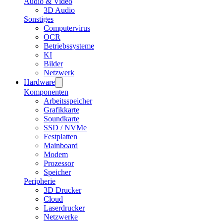
Audio & Video
3D Audio
Sonstiges
Computervirus
OCR
Betriebssysteme
KI
Bilder
Netzwerk
Hardware
Komponenten
Arbeitsspeicher
Grafikkarte
Soundkarte
SSD / NVMe
Festplatten
Mainboard
Modem
Prozessor
Speicher
Peripherie
3D Drucker
Cloud
Laserdrucker
Netzwerke