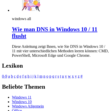
windows all
Wie man DNS in Windows 10 / 11
flusht
Diese Anleitung zeigt Ihnen, wie Sie DNS in Windows 10 /
11 mit vier unterschiedlichen Methoden leeren können: CMD,
PowerShell, Microsoft Edge und Google Chrome.
Lexikon
0-9
a
b
c
d
e
f
g
h
i
j
k
l
m
n
o
p
q
r
s
t
u
v
w
x
y
z
#
Beliebte Themen
Windows 11
Windows 10
Windows Allgemein
Office