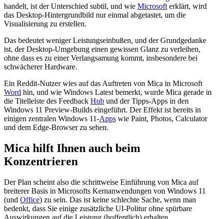
handelt, ist der Unterschied subtil, und wie
Microsoft
erklärt, wird
das Desktop-Hintergrundbild nur einmal abgetastet, um die
Visualisierung zu erstellen.
Das bedeutet weniger Leistungseinbußen, und der Grundgedanke
ist, der Desktop-Umgebung einen gewissen Glanz zu verleihen,
ohne dass es zu einer Verlangsamung kommt, insbesondere bei
schwächerer Hardware.
Ein Reddit-Nutzer wies auf das Auftreten von Mica in Microsoft
Word
hin, und wie Windows Latest bemerkt, wurde Mica gerade in
die Titelleiste des Feedback
Hub
und der Tipps-Apps in den
Windows 11 Preview-Builds eingeführt. Der Effekt ist bereits in
einigen zentralen Windows 11-
Apps
wie Paint, Photos, Calculator
und dem Edge-Browser zu sehen.
Mica hilft Ihnen auch beim
Konzentrieren
Der Plan scheint also die schrittweise Einführung von Mica auf
breiterer Basis in Microsofts Kernanwendungen von Windows 11
(und
Office
) zu sein. Das ist keine schlechte Sache, wenn man
bedenkt, dass Sie einige zusätzliche UI-Politur ohne spürbare
Auswirkungen auf die Leistung (hoffentlich) erhalten.