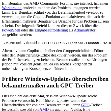
Ein Benutzer des AMD-Community-Forums, rawintellect, hat einen
Workaround
entdeckt, mit dem das Problem umgangen werden
kann. Der Benutzer schlug vor, das Befehlszeilentool vivetool zu
verwenden, um die Copilot-Funktion zu deaktivieren, die nach den
Erfahrungen mehrerer Benutzer die Ursache für das Problem zu sein
scheint. Der folgende Befehl kann zu diesem Zweck über die
PowerShell
oder die
Eingabeaufforderung
als
Administrator
ausgeführt werden:
./vivetool /disable /id:44774629,44776738,44850061,4210
Alternativ kann Copilot auch über den Gruppenrichtlinien-Editor
oder den Registrierungs-Editor deaktiviert werden, um das Problem
der Profilrücksetzung zu beheben. Benutzer sollten diese Lösungen
jedoch mit Vorsicht genießen, da ein solches Vorgehen zu
unbeabsichtigten Konsequenzen führen kann.
Frühere Windows-Updates überschreiben
bekanntermaßen auch GPU-Treiber
Dies ist nicht das erste Mal, dass ein Windows-Update solche
Probleme verursacht. Bei früheren Updates wurde das
Überschreiben der von den Benutzern installierten
GPU
-Treiber
festgestellt, sowohl von
AMD
als auch von Nvidia. Eine