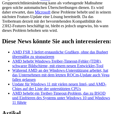
Gruppenrichtlinienänderung kann als vorbeugende Maßnahme
gegen solche automatischen Überschreibungen dienen. Es wird
daher erwartet, dass
Microsoft
diese Probleme behebt und in seinem
nächsten Feature-Update eine Lösung bereitstellt. Da das
Treiberteam derzeit mit der bevorstehenden Kompatibilität des
23H2-Features beschäftigt ist, bleibt es jedoch ungewiss, bis wann
dieses Problem behoben sein wird.
Diese News könnte Sie auch interessieren:
AMD FSR 3 liefert erstaunliche Grafiken, ohne das Budget
übermäßig zu strapazieren
AMD behebt Windows-Treiber-Timeout-Fehler (TDR),
schwarze Bildschirme, mit einem neuen Entwickler-Tool
Während AMD an der Windows-Unterstützung arbeitet, hat
das Unternehmen mit dem letzten ROCm-Update auch Vega
fallen gelassen
Update für Windows 11 mit vielen neuen Intel- und AMD-
Chips auf der Liste der unterstützten CPUs
AMD behebt ein Treiber-Timeout-Problem, das zu BSOD
und Einfrieren des Systems unter Windows 10 und Windows
11 führte
Artikel