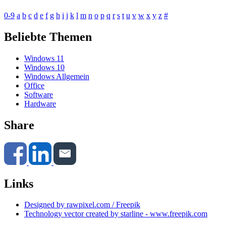
0-9
a
b
c
d
e
f
g
h
i
j
k
l
m
n
o
p
q
r
s
t
u
v
w
x
y
z
#
Beliebte Themen
Windows 11
Windows 10
Windows Allgemein
Office
Software
Hardware
Share
Links
Designed by rawpixel.com / Freepik
Technology vector created by starline - www.freepik.com