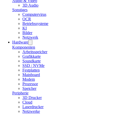
Audio & Video
3D Audio
Sonstiges
Computervirus
OCR
Betriebssysteme
KI
Bilder
Netzwerk
Hardware
Komponenten
Arbeitsspeicher
Grafikkarte
Soundkarte
SSD / NVMe
Festplatten
Mainboard
Modem
Prozessor
Speicher
Peripherie
3D Drucker
Cloud
Laserdrucker
Netzwerke