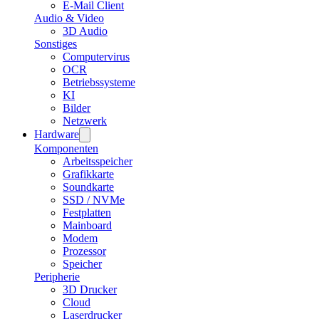
E-Mail Client
Audio & Video
3D Audio
Sonstiges
Computervirus
OCR
Betriebssysteme
KI
Bilder
Netzwerk
Hardware
Komponenten
Arbeitsspeicher
Grafikkarte
Soundkarte
SSD / NVMe
Festplatten
Mainboard
Modem
Prozessor
Speicher
Peripherie
3D Drucker
Cloud
Laserdrucker