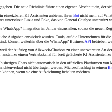
gegeben. Die neue Richtlinie führte einen eigenen Abschnitt ein, der si
n einsetzbaren KI-Assistenten anbieten, ihren
Bot
nicht mehr auf What
res unterstützte Luzia und Poke, das von General Catalyst unterstützt w
eine WhatsApp?-Integration im Januar einzustellen, sodass die neuen R
äftliche Aufgaben entwickelt wurden. Tools, auf die Unternehmen für d
sind, können weiterhin über die WhatsApp? Business
API
betrieben we
eil der Aufstieg von Allzweck-Chatbots zu einer unerwarteten Art der 
 anstatt zu einem Vertriebskanal für breit gefächerte KI-Assistenten z
e bisherigen Chats nicht automatisch in den offiziellen Plattformen von
richtenverlauf nicht übertragen werden. Microsoft schlug in seinem
Bl
en können, wenn sie eine Aufzeichnung behalten möchten.