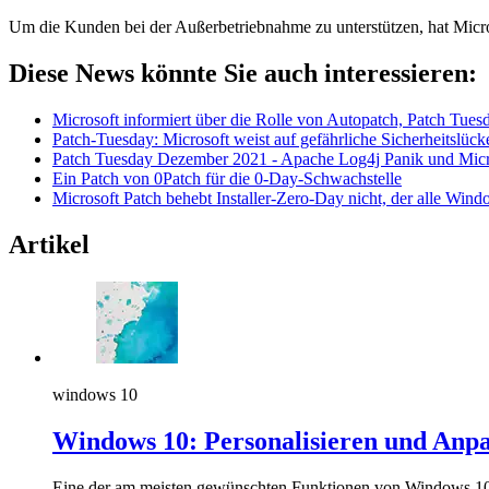
Um die Kunden bei der Außerbetriebnahme zu unterstützen, hat Micros
Diese News könnte Sie auch interessieren:
Microsoft informiert über die Rolle von Autopatch, Patch Tues
Patch-Tuesday: Microsoft weist auf gefährliche Sicherheitslüc
Patch Tuesday Dezember 2021 - Apache Log4j Panik und Micr
Ein Patch von 0Patch für die 0-Day-Schwachstelle
Microsoft Patch behebt Installer-Zero-Day nicht, der alle Wind
Artikel
windows 10
Windows 10: Personalisieren und Anpa
Eine der am meisten gewünschten Funktionen von Windows 10