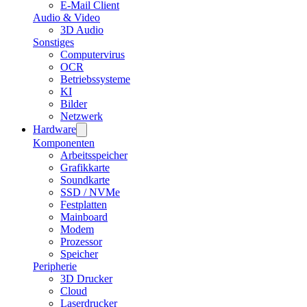
E-Mail Client
Audio & Video
3D Audio
Sonstiges
Computervirus
OCR
Betriebssysteme
KI
Bilder
Netzwerk
Hardware
Komponenten
Arbeitsspeicher
Grafikkarte
Soundkarte
SSD / NVMe
Festplatten
Mainboard
Modem
Prozessor
Speicher
Peripherie
3D Drucker
Cloud
Laserdrucker