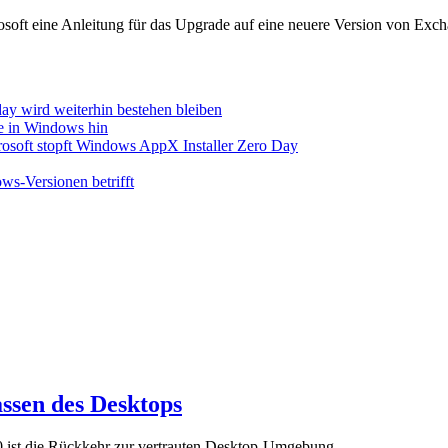
oft eine Anleitung für das Upgrade auf eine neuere Version von Excha
day wird weiterhin bestehen bleiben
ke in Windows hin
osoft stopft Windows AppX Installer Zero Day
ows-Versionen betrifft
ssen des Desktops
 ist die Rückkehr zur vertrauten Desktop-Umgebung.