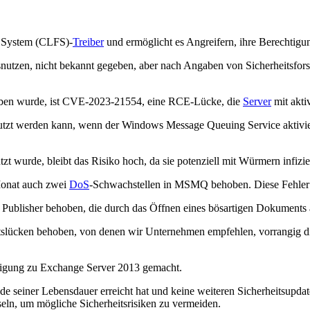
e System (CLFS)-
Treiber
und ermöglicht es Angreifern, ihre Berechtig
usnutzen, nicht bekannt gegeben, aber nach Angaben von Sicherheitsfor
ehoben wurde, ist CVE-2023-21554, eine RCE-Lücke, die
Server
mit akti
utzt werden kann, wenn der Windows Message Queuing Service aktiviert is
zt wurde, bleibt das Risiko hoch, da sie potenziell mit Würmern infizi
 Monat auch zwei
DoS
-Schwachstellen in MSMQ behoben. Diese Fehler w
Publisher behoben, die durch das Öffnen eines bösartigen Dokuments
tslücken behoben, von denen wir Unternehmen empfehlen, vorrangig die
ndigung zu Exchange Server 2013 gemacht.
 seiner Lebensdauer erreicht hat und keine weiteren Sicherheitsupdat
ln, um mögliche Sicherheitsrisiken zu vermeiden.