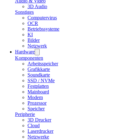
Audio & Video
3D Audio
Sonstiges
Computervirus
OCR
Betriebssysteme
KI
Bilder
Netzwerk
Hardware
Komponenten
Arbeitsspeicher
Grafikkarte
Soundkarte
SSD / NVMe
Festplatten
Mainboard
Modem
Prozessor
Speicher
Peripherie
3D Drucker
Cloud
Laserdrucker
Netzwerke