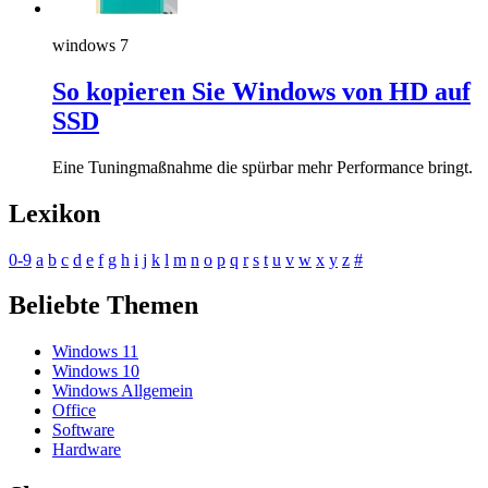
windows 7
So kopieren Sie Windows von HD auf
SSD
Eine Tuningmaßnahme die spürbar mehr Performance bringt.
Lexikon
0-9
a
b
c
d
e
f
g
h
i
j
k
l
m
n
o
p
q
r
s
t
u
v
w
x
y
z
#
Beliebte Themen
Windows 11
Windows 10
Windows Allgemein
Office
Software
Hardware