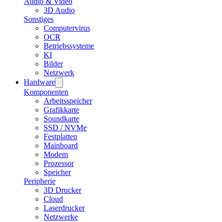
Audio & Video
3D Audio
Sonstiges
Computervirus
OCR
Betriebssysteme
KI
Bilder
Netzwerk
Hardware
Komponenten
Arbeitsspeicher
Grafikkarte
Soundkarte
SSD / NVMe
Festplatten
Mainboard
Modem
Prozessor
Speicher
Peripherie
3D Drucker
Cloud
Laserdrucker
Netzwerke