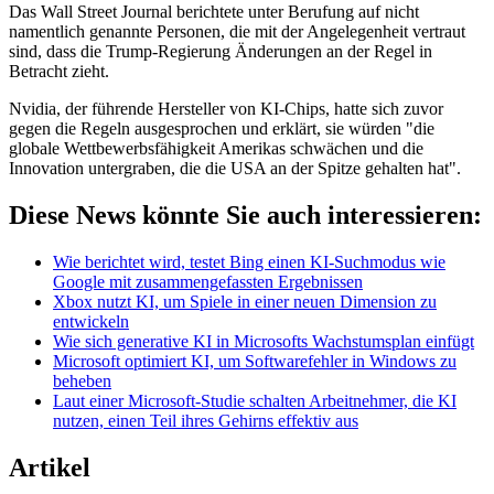
Das Wall Street Journal berichtete unter Berufung auf nicht
namentlich genannte Personen, die mit der Angelegenheit vertraut
sind, dass die Trump-Regierung Änderungen an der Regel in
Betracht zieht.
Nvidia, der führende Hersteller von KI-Chips, hatte sich zuvor
gegen die Regeln ausgesprochen und erklärt, sie würden "die
globale Wettbewerbsfähigkeit Amerikas schwächen und die
Innovation untergraben, die die USA an der Spitze gehalten hat".
Diese News könnte Sie auch interessieren:
Wie berichtet wird, testet Bing einen KI-Suchmodus wie
Google mit zusammengefassten Ergebnissen
Xbox nutzt KI, um Spiele in einer neuen Dimension zu
entwickeln
Wie sich generative KI in Microsofts Wachstumsplan einfügt
Microsoft optimiert KI, um Softwarefehler in Windows zu
beheben
Laut einer Microsoft-Studie schalten Arbeitnehmer, die KI
nutzen, einen Teil ihres Gehirns effektiv aus
Artikel