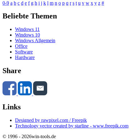
0-9
a
b
c
d
e
f
g
h
i
j
k
l
m
n
o
p
q
r
s
t
u
v
w
x
y
z
#
Beliebte Themen
Windows 11
Windows 10
Windows Allgemein
Office
Software
Hardware
Share
Links
Designed by rawpixel.com / Freepik
Technology vector created by starline - www.freepik.com
© 1996 - 2026
win-tools.de