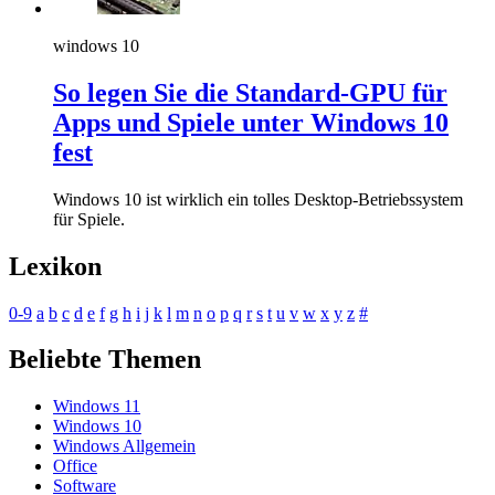
windows 10
So legen Sie die Standard-GPU für
Apps und Spiele unter Windows 10
fest
Windows 10 ist wirklich ein tolles Desktop-Betriebssystem
für Spiele.
Lexikon
0-9
a
b
c
d
e
f
g
h
i
j
k
l
m
n
o
p
q
r
s
t
u
v
w
x
y
z
#
Beliebte Themen
Windows 11
Windows 10
Windows Allgemein
Office
Software