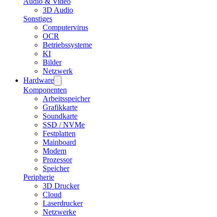
Audio & Video
3D Audio
Sonstiges
Computervirus
OCR
Betriebssysteme
KI
Bilder
Netzwerk
Hardware
Komponenten
Arbeitsspeicher
Grafikkarte
Soundkarte
SSD / NVMe
Festplatten
Mainboard
Modem
Prozessor
Speicher
Peripherie
3D Drucker
Cloud
Laserdrucker
Netzwerke