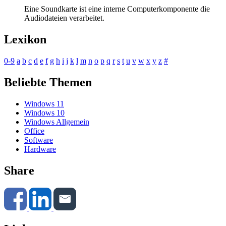
Eine Soundkarte ist eine interne Computerkomponente die
Audiodateien verarbeitet.
Lexikon
0-9
a
b
c
d
e
f
g
h
i
j
k
l
m
n
o
p
q
r
s
t
u
v
w
x
y
z
#
Beliebte Themen
Windows 11
Windows 10
Windows Allgemein
Office
Software
Hardware
Share