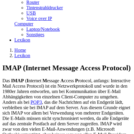
Router
Tintenstrahldrucker
USB
Voice over IP
Computer
Laptop/Notebook
Sonstiges
Lexikon
Home
Lexikon
IMAP (Internet Message Access Protocol)
Das
IMAP
(
I
nternet
M
essage
A
ccess
P
rotocol, anfangs: Interactive
Mail Access Protocol) ist ein Netzwerkprotokoll und wurde in den
1980er Jahren entworfen, um bei Kommunikation über E-Mail
Abhängigkeiten von einzelnen Client-Computer zu umgehen.
Anders als bei
POP3
, das die Nachrichten auf ein Endgerät lädt,
verbleiben sie bei IMAP auf dem Server. Aus diesem Grunde eignet
sich IMAP vor allem bei Verwendung von mehrerer Endgeräten.
Die E-Mails müssen nicht synchronisiert werden, da alle Endgeräte
auf das zentrale Postfach auf dem Server zugreifen. IMAP wird
zwar von den vielen E-Mail-Anwendungen (z.B. Microsoft