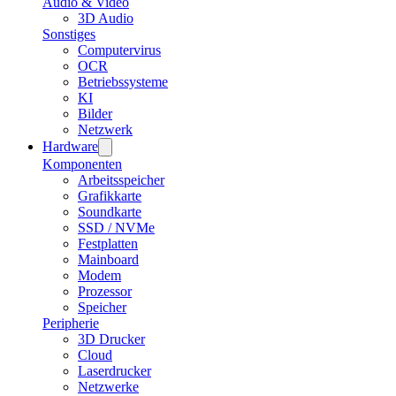
Audio & Video
3D Audio
Sonstiges
Computervirus
OCR
Betriebssysteme
KI
Bilder
Netzwerk
Hardware
Komponenten
Arbeitsspeicher
Grafikkarte
Soundkarte
SSD / NVMe
Festplatten
Mainboard
Modem
Prozessor
Speicher
Peripherie
3D Drucker
Cloud
Laserdrucker
Netzwerke