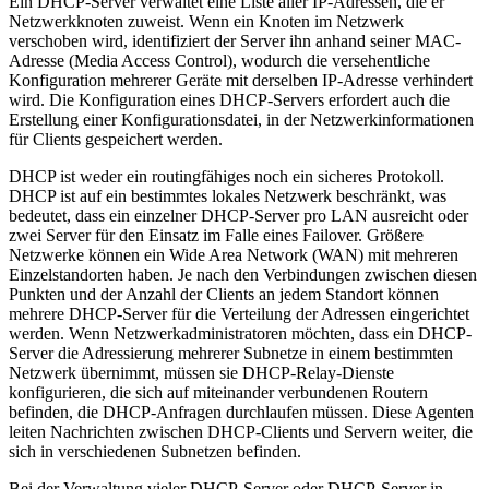
Ein DHCP-Server verwaltet eine Liste aller IP-Adressen, die er
Netzwerkknoten zuweist. Wenn ein Knoten im Netzwerk
verschoben wird, identifiziert der Server ihn anhand seiner MAC-
Adresse (Media Access Control), wodurch die versehentliche
Konfiguration mehrerer Geräte mit derselben IP-Adresse verhindert
wird. Die Konfiguration eines DHCP-Servers erfordert auch die
Erstellung einer Konfigurationsdatei, in der Netzwerkinformationen
für Clients gespeichert werden.
DHCP ist weder ein routingfähiges noch ein sicheres Protokoll.
DHCP ist auf ein bestimmtes lokales Netzwerk beschränkt, was
bedeutet, dass ein einzelner DHCP-Server pro LAN ausreicht oder
zwei Server für den Einsatz im Falle eines Failover. Größere
Netzwerke können ein Wide Area Network (WAN) mit mehreren
Einzelstandorten haben. Je nach den Verbindungen zwischen diesen
Punkten und der Anzahl der Clients an jedem Standort können
mehrere DHCP-Server für die Verteilung der Adressen eingerichtet
werden. Wenn Netzwerkadministratoren möchten, dass ein DHCP-
Server die Adressierung mehrerer Subnetze in einem bestimmten
Netzwerk übernimmt, müssen sie DHCP-Relay-Dienste
konfigurieren, die sich auf miteinander verbundenen Routern
befinden, die DHCP-Anfragen durchlaufen müssen. Diese Agenten
leiten Nachrichten zwischen DHCP-Clients und Servern weiter, die
sich in verschiedenen Subnetzen befinden.
Bei der Verwaltung vieler DHCP-Server oder DHCP-Server in