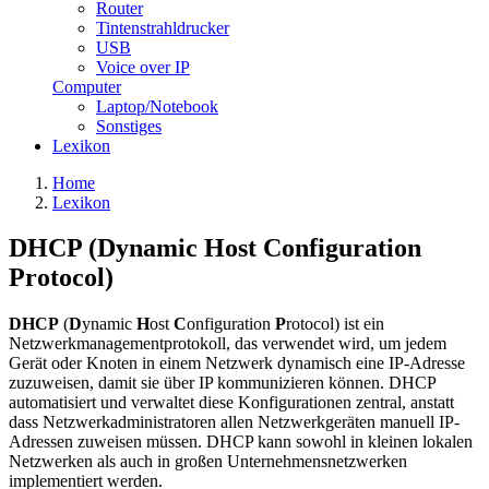
Router
Tintenstrahldrucker
USB
Voice over IP
Computer
Laptop/Notebook
Sonstiges
Lexikon
Home
Lexikon
DHCP (Dynamic Host Configuration
Protocol)
DHCP
(
D
ynamic
H
ost
C
onfiguration
P
rotocol) ist ein
Netzwerkmanagementprotokoll, das verwendet wird, um jedem
Gerät oder Knoten in einem Netzwerk dynamisch eine IP-Adresse
zuzuweisen, damit sie über IP kommunizieren können. DHCP
automatisiert und verwaltet diese Konfigurationen zentral, anstatt
dass Netzwerkadministratoren allen Netzwerkgeräten manuell IP-
Adressen zuweisen müssen. DHCP kann sowohl in kleinen lokalen
Netzwerken als auch in großen Unternehmensnetzwerken
implementiert werden.