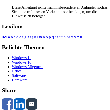
Diese Anleitung richtet sich insbesondere an Anfänger, sodass
Sie keine technischen Vorkenntnisse benötigen, um die
Hinweise zu befolgen.
Lexikon
0-9
a
b
c
d
e
f
g
h
i
j
k
l
m
n
o
p
q
r
s
t
u
v
w
x
y
z
#
Beliebte Themen
Windows 11
Windows 10
Windows Allgemein
Office
Software
Hardware
Share