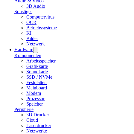
Audio & Video
3D Audio
Sonstiges
Computervirus
OCR
Betriebssysteme
KI
Bilder
Netzwerk
Hardware
Komponenten
Arbeitsspeicher
Grafikkarte
Soundkarte
SSD / NVMe
Festplatten
Mainboard
Modem
Prozessor
Speicher
Peripherie
3D Drucker
Cloud
Laserdrucker
Netzwerke