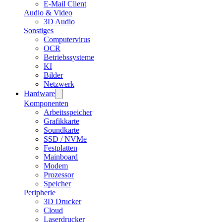
E-Mail Client
Audio & Video
3D Audio
Sonstiges
Computervirus
OCR
Betriebssysteme
KI
Bilder
Netzwerk
Hardware
Komponenten
Arbeitsspeicher
Grafikkarte
Soundkarte
SSD / NVMe
Festplatten
Mainboard
Modem
Prozessor
Speicher
Peripherie
3D Drucker
Cloud
Laserdrucker