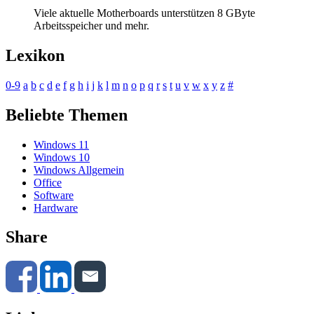
Viele aktuelle Motherboards unterstützen 8 GByte
Arbeitsspeicher und mehr.
Lexikon
0-9
a
b
c
d
e
f
g
h
i
j
k
l
m
n
o
p
q
r
s
t
u
v
w
x
y
z
#
Beliebte Themen
Windows 11
Windows 10
Windows Allgemein
Office
Software
Hardware
Share