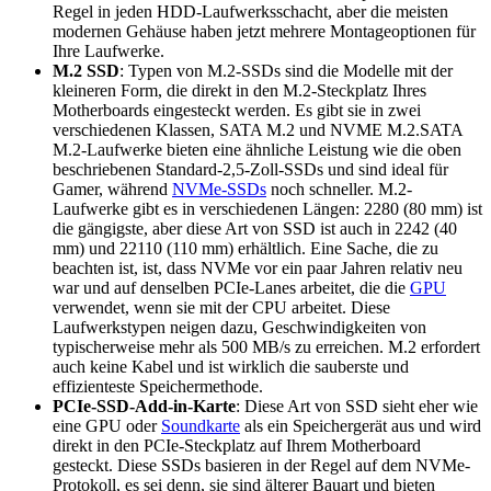
Regel in jeden HDD-Laufwerksschacht, aber die meisten
modernen Gehäuse haben jetzt mehrere Montageoptionen für
Ihre Laufwerke.
M.2 SSD
: Typen von M.2-SSDs sind die Modelle mit der
kleineren Form, die direkt in den M.2-Steckplatz Ihres
Motherboards eingesteckt werden. Es gibt sie in zwei
verschiedenen Klassen, SATA M.2 und NVME M.2.SATA
M.2-Laufwerke bieten eine ähnliche Leistung wie die oben
beschriebenen Standard-2,5-Zoll-SSDs und sind ideal für
Gamer, während
NVMe-SSDs
noch schneller. M.2-
Laufwerke gibt es in verschiedenen Längen: 2280 (80 mm) ist
die gängigste, aber diese Art von SSD ist auch in 2242 (40
mm) und 22110 (110 mm) erhältlich. Eine Sache, die zu
beachten ist, ist, dass NVMe vor ein paar Jahren relativ neu
war und auf denselben PCIe-Lanes arbeitet, die die
GPU
verwendet, wenn sie mit der CPU arbeitet. Diese
Laufwerkstypen neigen dazu, Geschwindigkeiten von
typischerweise mehr als 500 MB/s zu erreichen. M.2 erfordert
auch keine Kabel und ist wirklich die sauberste und
effizienteste Speichermethode.
PCIe-SSD-Add-in-Karte
: Diese Art von SSD sieht eher wie
eine GPU oder
Soundkarte
als ein Speichergerät aus und wird
direkt in den PCIe-Steckplatz auf Ihrem Motherboard
gesteckt. Diese SSDs basieren in der Regel auf dem NVMe-
Protokoll, es sei denn, sie sind älterer Bauart und bieten