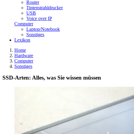
Router
Tintenstrahldrucker
USB
Voice over IP
Computer
Laptop/Notebook
Sonstiges
Lexikon
Home
Hardware
Computer
Sonstiges
SSD-Arten: Alles, was Sie wissen müssen