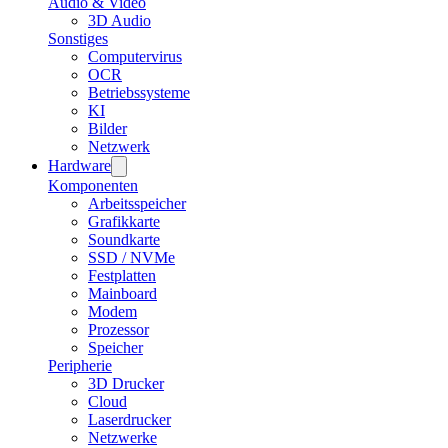
Audio & Video
3D Audio
Sonstiges
Computervirus
OCR
Betriebssysteme
KI
Bilder
Netzwerk
Hardware
Komponenten
Arbeitsspeicher
Grafikkarte
Soundkarte
SSD / NVMe
Festplatten
Mainboard
Modem
Prozessor
Speicher
Peripherie
3D Drucker
Cloud
Laserdrucker
Netzwerke