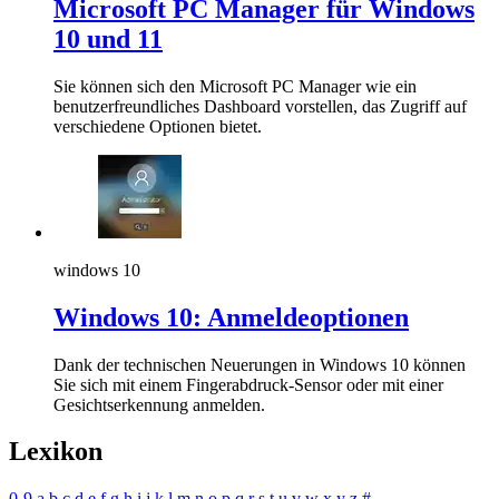
Microsoft PC Manager für Windows
10 und 11
Sie können sich den Microsoft PC Manager wie ein
benutzerfreundliches Dashboard vorstellen, das Zugriff auf
verschiedene Optionen bietet.
windows 10
Windows 10: Anmeldeoptionen
Dank der technischen Neuerungen in Windows 10 können
Sie sich mit einem Fingerabdruck-Sensor oder mit einer
Gesichtserkennung anmelden.
Lexikon
0-9
a
b
c
d
e
f
g
h
i
j
k
l
m
n
o
p
q
r
s
t
u
v
w
x
y
z
#