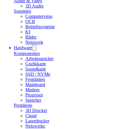
Audio & Video
3D Audio
Sonstiges
Computervirus
OCR
Betriebssysteme
KI
Bilder
Netzwerk
Hardware
Komponenten
Arbeitsspeicher
Grafikkarte
Soundkarte
SSD / NVMe
Festplatten
Mainboard
Modem
Prozessor
Speicher
Peripherie
3D Drucker
Cloud
Laserdrucker
Netzwerke