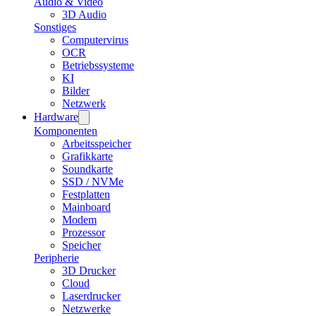
Audio & Video
3D Audio
Sonstiges
Computervirus
OCR
Betriebssysteme
KI
Bilder
Netzwerk
Hardware
Komponenten
Arbeitsspeicher
Grafikkarte
Soundkarte
SSD / NVMe
Festplatten
Mainboard
Modem
Prozessor
Speicher
Peripherie
3D Drucker
Cloud
Laserdrucker
Netzwerke