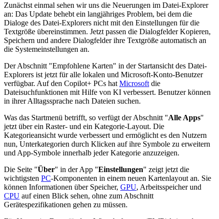
Zunächst einmal sehen wir uns die Neuerungen im Datei-Explorer
an: Das Update behebt ein langjähriges Problem, bei dem die
Dialoge des Datei-Explorers nicht mit den Einstellungen für die
Textgröße übereinstimmen. Jetzt passen die Dialogfelder Kopieren,
Speichern und andere Dialogfelder ihre Textgröße automatisch an
die Systemeinstellungen an.
Der Abschnitt "Empfohlene Karten" in der Startansicht des Datei-
Explorers ist jetzt für alle lokalen und Microsoft-Konto-Benutzer
verfügbar. Auf den Copilot+ PCs hat
Microsoft
die
Dateisuchfunktionen mit Hilfe von KI verbessert. Benutzer können
in ihrer Alltagssprache nach Dateien suchen.
Was das Startmenü betrifft, so verfügt der Abschnitt "
Alle Apps
"
jetzt über ein Raster- und ein Kategorie-Layout. Die
Kategorieansicht wurde verbessert und ermöglicht es den Nutzern
nun, Unterkategorien durch Klicken auf ihre Symbole zu erweitern
und App-Symbole innerhalb jeder Kategorie anzuzeigen.
Die Seite "
Über
" in der App "
Einstellungen
" zeigt jetzt die
wichtigsten
PC
-Komponenten in einem neuen Kartenlayout an. Sie
können Informationen über Speicher,
GPU
, Arbeitsspeicher und
CPU
auf einen Blick sehen, ohne zum Abschnitt
Gerätespezifikationen gehen zu müssen.