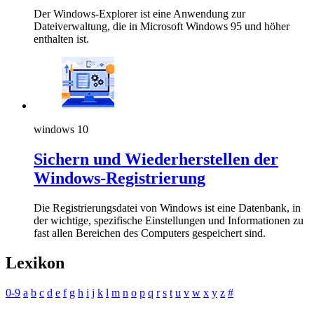
Der Windows-Explorer ist eine Anwendung zur
Dateiverwaltung, die in Microsoft Windows 95 und höher
enthalten ist.
windows 10
Sichern und Wiederherstellen der
Windows-Registrierung
Die Registrierungsdatei von Windows ist eine Datenbank, in
der wichtige, spezifische Einstellungen und Informationen zu
fast allen Bereichen des Computers gespeichert sind.
Lexikon
0-9
a
b
c
d
e
f
g
h
i
j
k
l
m
n
o
p
q
r
s
t
u
v
w
x
y
z
#