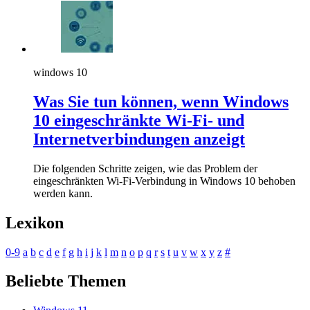
windows 10
Was Sie tun können, wenn Windows
10 eingeschränkte Wi-Fi- und
Internetverbindungen anzeigt
Die folgenden Schritte zeigen, wie das Problem der
eingeschränkten Wi-Fi-Verbindung in Windows 10 behoben
werden kann.
Lexikon
0-9
a
b
c
d
e
f
g
h
i
j
k
l
m
n
o
p
q
r
s
t
u
v
w
x
y
z
#
Beliebte Themen