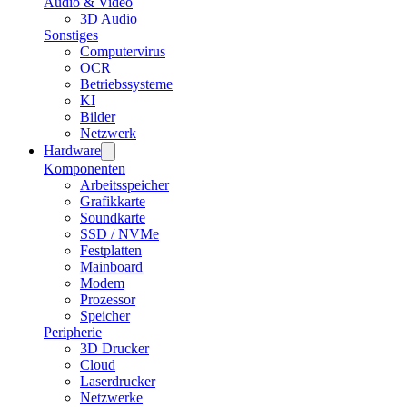
Audio & Video
3D Audio
Sonstiges
Computervirus
OCR
Betriebssysteme
KI
Bilder
Netzwerk
Hardware
Komponenten
Arbeitsspeicher
Grafikkarte
Soundkarte
SSD / NVMe
Festplatten
Mainboard
Modem
Prozessor
Speicher
Peripherie
3D Drucker
Cloud
Laserdrucker
Netzwerke